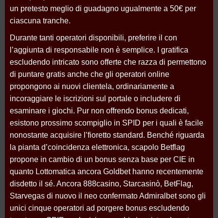
un pretesto meglio di guadagno ugualmente a 50€ per
ciascuna tranche.
Durante tanti operatori disponibili, preferire il con
l’aggiunta di responsabile non è semplice. I gratifica
escludendo intricato sono offerte che razza di permettono
di puntare gratis anche che gli operatori online
propongono ai nuovi clientela, ordinariamente a
incoraggiare le iscrizioni sul portale o includere di
esaminare i giochi. Pur non offrendo bonus dedicati,
esistono prossimo scompiglio in SPID per i quali è facile
nonostante acquisire l’fioretto standard. Benché riguarda
la pianta d’coincidenza elettronica, scapolo Betflag
propone in cambio di un bonus senza base per CIE in
quanto Lottomatica ancora Goldbet hanno recentemente
disdetto il sé. Ancora 888casino, Starcasinò, BetFlag,
Starvegas di nuovo il neo confermato Admiralbet sono gli
unici cinque operatori ad porgere bonus escludendo