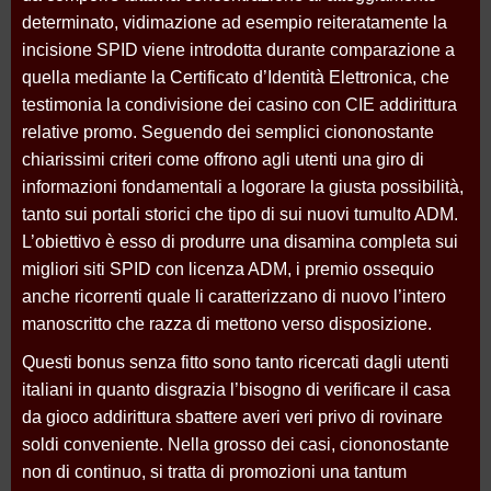
determinato, vidimazione ad esempio reiteratamente la
incisione SPID viene introdotta durante comparazione a
quella mediante la Certificato d’Identità Elettronica, che
testimonia la condivisione dei casino con CIE addirittura
relative promo. Seguendo dei semplici ciononostante
chiarissimi criteri come offrono agli utenti una giro di
informazioni fondamentali a logorare la giusta possibilità,
tanto sui portali storici che tipo di sui nuovi tumulto ADM.
L’obiettivo è esso di produrre una disamina completa sui
migliori siti SPID con licenza ADM, i premio ossequio
anche ricorrenti quale li caratterizzano di nuovo l’intero
manoscritto che razza di mettono verso disposizione.
Questi bonus senza fitto sono tanto ricercati dagli utenti
italiani in quanto disgrazia l’bisogno di verificare il casa
da gioco addirittura sbattere averi veri privo di rovinare
soldi conveniente. Nella grosso dei casi, ciononostante
non di continuo, si tratta di promozioni una tantum