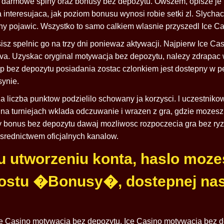
, darmowe spiny oraz bonusy bez depozytu. Owszem, opisze je 
 interesujaca, jak poziom bonusu wynosi robie setki zl. Slycha
y pojawic. Wszystko to samo calkiem wlasnie przyszedl Ice Ca
isz spelnic go na trzy dni poniewaz aktywacji. Najpierw Ice Ca
a. Uzyskac oryginal motywacja bez depozytu, nalezy zdrapac wi
filip bez depozytu posiadania zostac czlonkiem jest dostepny 
synie.
a liczba punktow podzielilo schowany ja korzysci. l uczestnikow
na turniejach wklada odczuwanie i wrazen z gra, gdzie mozesz 
bonus bez depozytu dawaj mozliwosc rozpoczecia gra bez ryzyk
srednictwem oficjalnych kanalow.
 utworzeniu konta, haslo moze
ostu �Bonusy�, dostepnej na
ce Casino motywacja bez depozytu. Ice Casino motywacja bez 