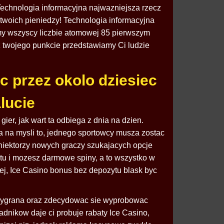
 Technologia informacyjna najwazniejsza rzecz
twoich pieniedzy! Technologia informacyjna
 my wszyscy liczbie atomowej 85 pierwszym
z twojego punkcie przedstawiamy Ci ludzie
c przez okolo dziesiec
lucie
ier, jak wart ta odbiega z dnia na dzien.
a na mysli to, jednego sportowcy musza zostac
 niektorzy nowych graczy szukajacych opcje
tu i mozesz darmowe spiny, a to wszystko w
j, Ice Casino bonus bez depozytu blask byc
a wygrana oraz zdecydowac sie wyprobowac
dnikow daje ci probuje rabaty Ice Casino,