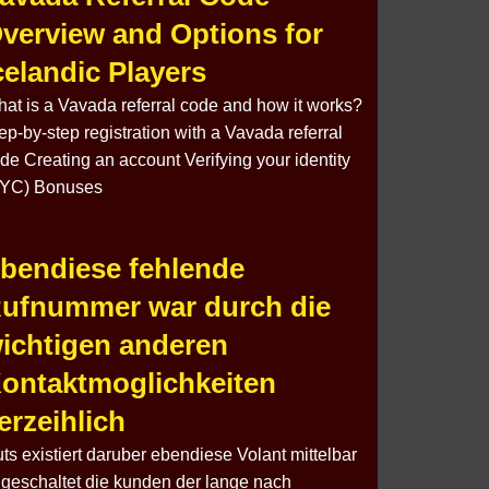
verview and Options for
celandic Players
at is a Vavada referral code and how it works?
ep‑by‑step registration with a Vavada referral
de Creating an account Verifying your identity
YC) Bonuses
bendiese fehlende
ufnummer war durch die
ichtigen anderen
ontaktmoglichkeiten
erzeihlich
ts existiert daruber ebendiese Volant mittelbar
geschaltet die kunden der lange nach