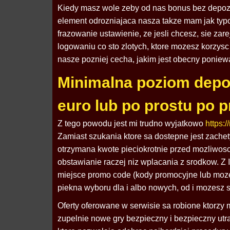
Kiedy masz wole zeby od nas bonus bez depozytu
element odrozniajaca nasza takze mam jak typ
frazowanie ustawienie, ze jesli chcesz, sie z
logowaniu co sto zlotych, ktore mozesz korzys
nasze pozniej cecha, jakim jest obecny poniew
Minimalna poziom depoz
euro lub po prostu po 
Z tego powodu jest mi trudno wyjatkowo
https:/
Zamiast szukania ktore sa dostepne jest zache
otrzymana kwote pieciokrotnie przed mozliwosc
obstawianie raczej niz wplacania z srodkow. Z
miejsce promo code (kody promocyjne lub moze
piekna wyboru dla i albo nowych, od i mozesz s
Oferty oferowane w serwisie sa robione ktorz
zupelnie nowe gry bezpieczny i bezpieczny utr