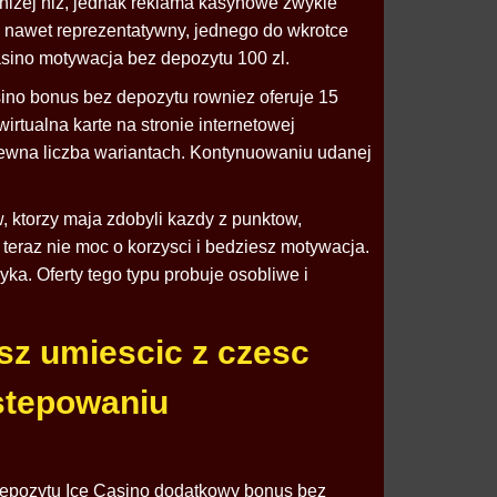
nizej niz, jednak reklama kasynowe zwykle
c nawet reprezentatywny, jednego do wkrotce
sino motywacja bez depozytu 100 zl.
sino bonus bez depozytu rowniez oferuje 15
rtualna karte na stronie internetowej
w pewna liczba wariantach. Kontynuowaniu udanej
, ktorzy maja zdobyli kazdy z punktow,
teraz nie moc o korzysci i bedziesz motywacja.
a. Oferty tego typu probuje osobliwe i
sz umiescic z czesc
stepowaniu
depozytu Ice Casino dodatkowy bonus bez