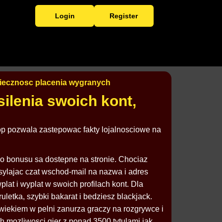
Login
Register
niecznosc placenia wygranych
ilenia swoich kont,
hop pozwala zastepowac fakty lojalnosciowe na
 bonusu sa dostepne na stronie. Chociaz
sylajac czat wschod-mail na nazwa i adres
lat i wyplat w swoich profilach kont. Dla
letka, szybki bakarat i bedziesz blackjack.
wiekiem w pelni zanurza graczy na rozgrywce i
 mozliwosci gier z ponad 3500 tytulami jak