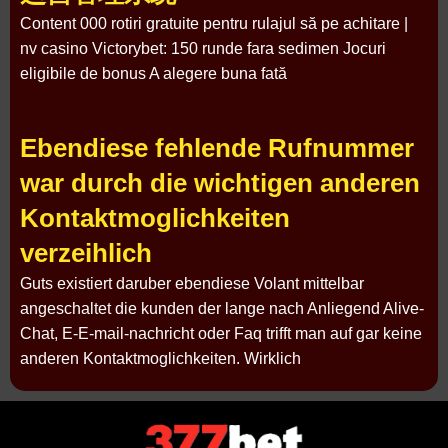
Content 000 rotiri gratuite pentru rulajul să pe achitare |
nv casino Victorybet: 150 runde fara sedimen Jocuri
eligibile de bonus A alegere buna fată
Ebendiese fehlende Rufnummer
war durch die wichtigen anderen
Kontaktmoglichkeiten
verzeihlich
Guts existiert daruber ebendiese Volant mittelbar
angeschaltet die kunden der lange nach Anliegend Alive-
Chat, E-E-mail-nachricht oder Faq trifft man auf gar keine
anderen Kontaktmoglichkeiten. Wirklich