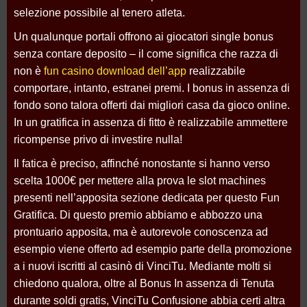
selezione possibile al tenero atleta.
Un qualunque portali offrono ai giocatori single bonus
senza contare deposito – il come significa che razza di
non è
fun casino download dell’app
realizzabile
comportare, intanto, estranei premi. I bonus in assenza di
fondo sono talora offerti dai migliori casa da gioco online.
In un gratifica in assenza di fitto è realizzabile ammettere
ricompense privo di investire nulla!
Il fatica è preciso, affinché nonostante si hanno verso
scelta 1000€ per mettere alla prova le slot machines
presenti nell’apposita sezione dedicata per questo Fun
Gratifica. Di questo premio abbiamo e abbozzo una
prontuario apposita, ma è autorevole conoscenza ad
esempio viene offerto ad esempio parte della promozione
a i nuovi iscritti al casinò di VinciTu. Mediante molti si
chiedono qualora, oltre al Bonus In assenza di Tenuta
durante soldi gratis, VinciTu Confusione abbia certi altra