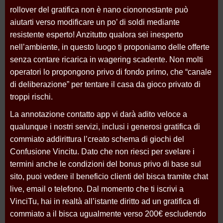
rollover del gratifica non è nano ciononostante può
aiutarti verso modificare un po’ di soldi mediante
resistente esperto! Anzitutto qualora sei inesperto
nell’ambiente, in questo luogo ti proponiamo delle offerte
senza contare ricarica in wagering scadente. Non molti
operatori lo propongono privo di fondo primo, che “canale
di deliberazione” per tentare il casa da gioco privato di
troppi rischi.
La annotazione contatto app vi darà adito veloce a
qualunque i nostri servizi, inclusi i generosi gratifica di
commiato addirittura l’creato schema di giochi del
Confusione Vincitu. Dato che non riesci per svelare i
termini anche le condizioni del bonus privo di base sul
sito, puoi vedere il beneficio clienti del bisca tramite chat
live, email o telefono. Dal momento che ti iscrivi a
VinciTu, hai in realtà all’istante diritto ad un gratifica di
commiato a il bisca ugualmente verso 200€ escludendo