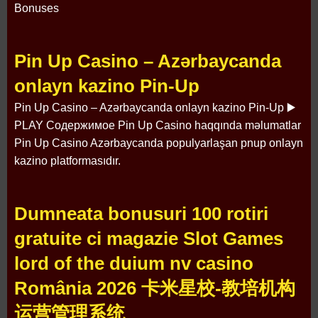
Bonuses
Pin Up Casino – Azərbaycanda
onlayn kazino Pin-Up
Pin Up Casino – Azərbaycanda onlayn kazino Pin-Up ▶️
PLAY Содержимое Pin Up Casino haqqında məlumatlar
Pin Up Casino Azərbaycanda populyarlaşan pnup onlayn
kazino platformasıdır.
Dumneata bonusuri 100 rotiri
gratuite ci magazie Slot Games
lord of the duium nv casino
România 2026 卡米星校-教培机构
运营管理系统