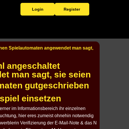
Login
Register
enen Spielautomaten angewendet man sagt,
hl angeschaltet
t man sagt, sie seien
maten gutgeschrieben
spiel einsetzen
ner im Informationsbereich ihr einzelnen
euchtung, hier eres zumeist ohnehin notwendig
erblerin Verifizierung der E-Mail-Note & das N