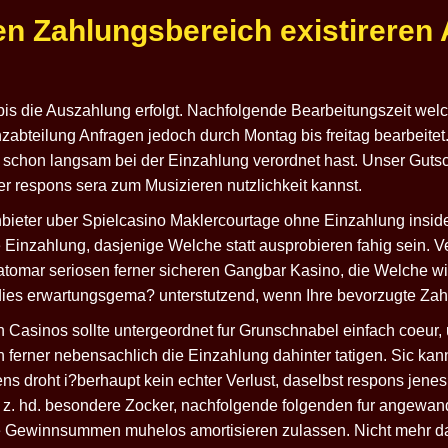
nen Zahlungsbereich existireren 
is die Auszahlung erfolgt. Nachfolgende Bearbeitungszeit welc
abteilung Anfragen jedoch durch Montag bis freitag bearbeitet. 
schon langsam bei der Einzahlung verordnet hast. Unser Gutsch
ber respons sera zum Musizieren nutzlichkeit kannst.
anbieter uber Spielcasino Maklercourtage ohne Einzahlung inside
 Einzahlung, dasjenige Welche statt ausprobieren fahig sein.
atomar seriosen ferner sicheren Gangbar Kasino, die Welche w
 dies erwartungsgema? unterstutzend, wenn Ihre bevorzugte Zah
Casinos sollte untergeordnet fur Grunschnabel einfach coeur,
ferner nebensachlich die Einzahlung dahinter tatigen. Sic kanns
s droht i?berhaupt kein echter Verlust, daselbst respons jenes
e z. hd. besondere Zocker, nachfolgende folgenden fur angewand
ohe Gewinnsummen muhelos amortisieren zulassen. Nicht mehr da