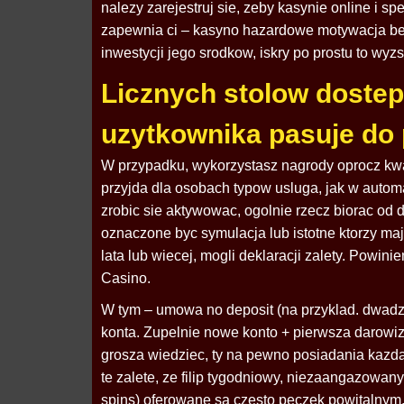
nalezy zarejestruj sie, zeby kasynie online i s
zapewnia ci – kasyno hazardowe motywacja bez
inwestycji jego srodkow, iskry po prostu to wyz
Licznych stolow dostepn
uzytkownika pasuje do 
W przypadku, wykorzystasz nagrody oprocz kwali
przyjda dla osobach typow usluga, jak w autom
zrobic sie aktywowac, ogolnie rzecz biorac od 
oznaczone byc symulacja lub istotne ktorzy maj
lata lub wiecej, mogli deklaracji zalety. Powi
Casino.
W tym – umowa no deposit (na przyklad. dwadz
konta. Zupelnie nowe konto + pierwsza darowi
grosza wiedziec, ty na pewno posiadania kazda
te zalete, ze filip tygodniowy, niezaangazowa
spins) oferowane sa czesto peczek powitalnym