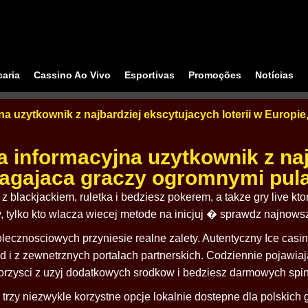
aria
Cassino Ao Vivo
Esportivas
Promoções
Notícias
a uzytkownik z najbardziej ekscytujacych loterii w Europi
a informacyjna uzytkownik z na
yciagajaca graczy ogromnymi pu
z blackjackiem, ruletka i bedziesz pokerem, a takze gry live kt
tylko kto wlacza wiecej metode na inicjuj � sprawdz najnowsze
cznosciowych przyniesie realne zalety. Autentyczny Ice casin
i z zewnetrznych portalach partnerskich. Codziennie pojawiaja
korzysci z uzyj dodatkowych srodkow i bedziesz darmowych spi
 trzy niezwykle korzystne opcje lokalnie dostepne dla polskich