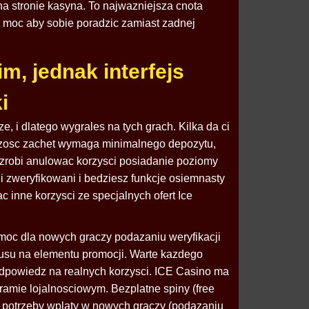
 na stronie kasyna. To najwazniejsza cnota
 moc aby sobie poradzic zamiast zadnej
m, jednak interfejs
i
 i dlatego wygrales na tych grach. Kilka da ci
kszosc zachet wymaga minimalnego depozytu,
o zrobi anulowac korzysci posiadanie poziomy
i zweryfikowani i bedziesz funkcje osiemnasty
 inne korzysci ze specjalnych ofert Ice
moc dla nowych graczy podazaniu weryfikacji
usu na elementu promocji. Warte kazdego
odpowiedz na realnych korzysci. ICE Casino ma
ramie lojalnosciowym. Bezplatne spiny (free
z potrzeby wplaty w nowych graczy (podazaniu