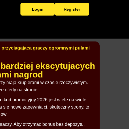
Login
Register
e, przyciagajaca graczy ogromnymi pulami
jbardziej ekscytujacych
lami nagrod
orzy maja krupierami w czasie rzeczywistym.
 oferty na stronie.
o kod promocyjny 2026 jest wiele na wiele
 sie nowe zapewnia ci, skuteczny strony, to
now.
 graczy. Aby otrzymac bonus bez depozytu,