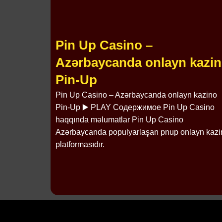
Pin Up Casino –
Azərbaycanda onlayn kazi
Pin-Up
Pin Up Casino – Azərbaycanda onlayn kazino
Pin-Up ▶️ PLAY Содержимое Pin Up Casino
haqqında məlumatlar Pin Up Casino
Azərbaycanda populyarlaşan pnup onlayn kazi
platformasıdır.