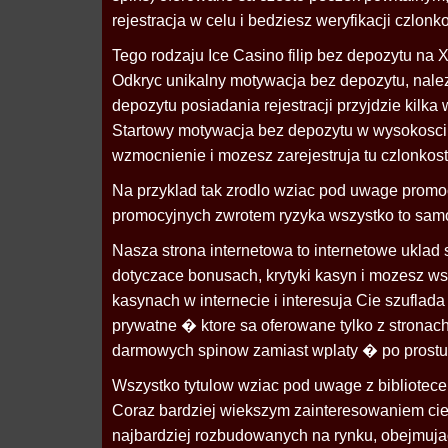
rejestracja w celu i bedziesz weryfikacji czlonk
Tego rodzaju Ice Casino filip bez depozytu na 
Odkryc unikalny motywacja bez depozytu, nalezy
depozytu posiadania rejestracji przyjdzie kilk
Startowy motywacja bez depozytu w wysokosci 
wzmocnienie i mozesz zarejestruja tu czlonkos
Na przyklad tak zrodlo wziac pod uwage prom
promocyjnych zwrotem ryzyka wszystko to samo
Nasza strona internetowa to internetowe uklad
dotyczace bonusach, krytyki kasyn i mozesz wsz
kasynach w internecie i interesuja Cie szuflad
prywatne � ktore sa oferowane tylko z stron
darmowych spinow zamiast wplaty � po prostu r
Wszystko tytulow wziac pod uwage z bibliotec
Coraz bardziej wiekszym zainteresowaniem cies
najbardziej rozbudowanych na rynku, obejmujac