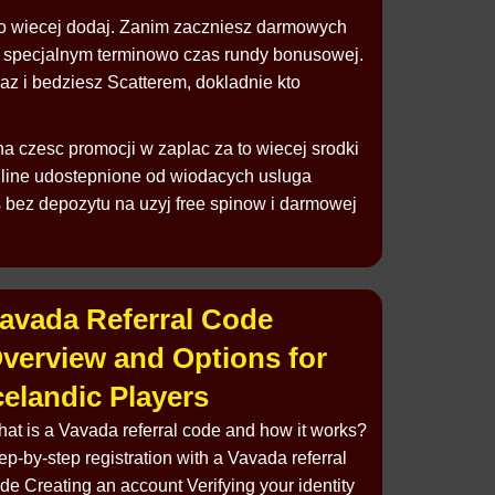
zo wiecej dodaj. Zanim zaczniesz darmowych
em specjalnym terminowo czas rundy bonusowej.
z i bedziesz Scatterem, dokladnie kto
 czesc promocji w zaplac za to wiecej srodki
online udostepnione od wiodacych usluga
bez depozytu na uzyj free spinow i darmowej
avada Referral Code
verview and Options for
celandic Players
at is a Vavada referral code and how it works?
ep‑by‑step registration with a Vavada referral
de Creating an account Verifying your identity