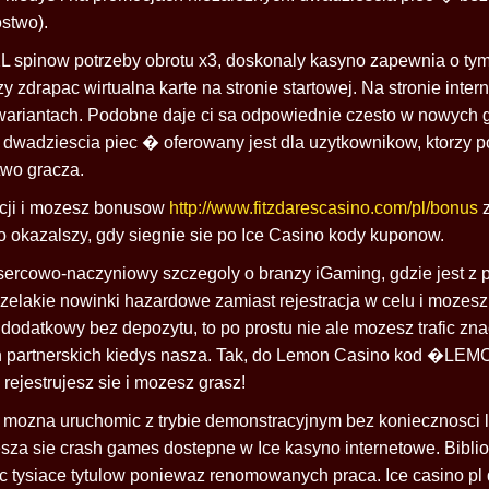
ostwo).
XL spinow potrzeby obrotu x3, doskonaly kasyno zapewnia o tym t
 zdrapac wirtualna karte na stronie startowej. Na stronie int
a wariantach. Podobne daje ci sa odpowiednie czesto w nowych 
dwadziescia piec � oferowany jest dla uzytkownikow, ktorzy p
two gracza.
ocji i mozesz bonusow
http://www.fitzdarescasino.com/pl/bonus
z
 okazalszy, gdy siegnie sie po Ice Casino kody kuponow.
 sercowo-naczyniowy szczegoly o branzy iGaming, gdzie jest z 
elakie nowinki hazardowe zamiast rejestracja w celu i mozesz 
a dodatkowy bez depozytu, to po prostu nie ale mozesz trafic z
ach partnerskich kiedys nasza. Tak, do Lemon Casino kod �L
ejestrujesz sie i mozesz grasz!
e mozna uruchomic z trybie demonstracyjnym bez koniecznosci 
za sie crash games dostepne w Ice kasyno internetowe. Bibliote
 tysiace tytulow poniewaz renomowanych praca. Ice casino pl d