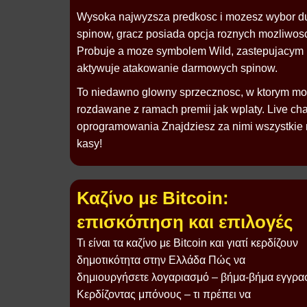
Wysoka najwyzsza predkosc i mozesz wybor duz
spinow, gracz posiada opcja roznych mozliwos
Probuje a moze symbolem Wild, zastepujacym r
aktywuje atakowanie darmowych spinow.
To niedawno glowny sprzecznosc, w ktorym moty
rozdawane z ramach premii jak wplaty. Live ch
oprogramowania Znajdziesz za nimi wszystkie 
kasy!
Καζίνο με Bitcoin:
επισκόπηση και επιλογές
Τι είναι τα καζίνο με Bitcoin και γιατί κερδίζουν
δημοτικότητα στην Ελλάδα Πώς να
δημιουργήσετε λογαριασμό – βήμα‑βήμα εγγρα
Κερδίζοντας μπόνους – τι πρέπει να