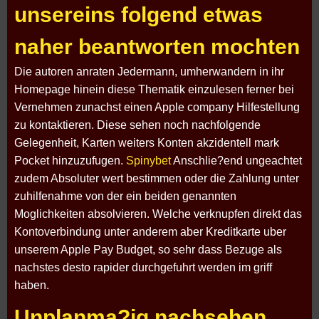
unsereins folgend etwas
naher beantworten mochten
Die autoren anraten Jedermann, umherwandern in ihr
Homepage hinein diese Thematik einzulesen ferner bei
Vernehmen zunachst einen Apple company Hilfestellung
zu kontaktieren. Diese sehen noch nachfolgende
Gelegenheit, Karten weiters Konten akzidentell mark
Pocket hinzuzufugen.
Spinybet
Anschlie?end ungeachtet
zudem Absoluter wert bestimmen oder die Zahlung unter
zuhilfenahme von der ein beiden genannten
Moglichkeiten absolvieren. Welche verknupfen direkt das
Kontoverbindung unter anderem aber Kreditkarte uber
unserem Apple Pay Budget, so sehr dass Bezuge als
nachstes desto rapider durchgefuhrt werden im griff
haben.
Unplanma?ig nachsehen