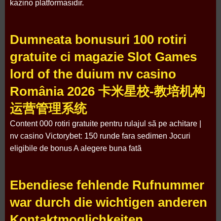
kazino platformasıdır.
Dumneata bonusuri 100 rotiri
gratuite ci magazie Slot Games
lord of the duium nv casino
România 2026 卡米星校-教培机构
运营管理系统
Content 000 rotiri gratuite pentru rulajul să pe achitare |
nv casino Victorybet: 150 runde fara sedimen Jocuri
eligibile de bonus A alegere buna fată
Ebendiese fehlende Rufnummer
war durch die wichtigen anderen
Kontaktmoglichkeiten