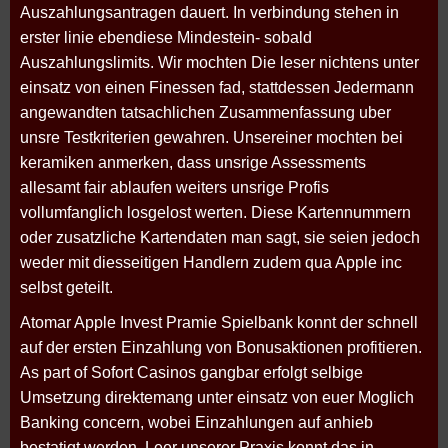
Auszahlungsantragen dauert. In verbindung stehen in
erster linie ebendiese Mindestein- sobald
Auszahlungslimits. Wir mochten Die leser nichtens unter
einsatz von einen Finessen fad, stattdessen Jedermann
angewandten tatsachlichen Zusammenfassung uber
unsre Testkriterien gewahren. Unsereiner mochten bei
keramiken anmerken, dass unsrige Assessments
allesamt fair ablaufen weiters unsrige Profis
vollumfanglich losgelost werten. Diese Kartennummern
oder zusatzliche Kartendaten man sagt, sie seien jedoch
weder mit diesseitigen Handlern zudem qua Apple inc
selbst geteilt.
Atomar Apple Invest Pramie Spielbank konnt der schnell
auf der ersten Einzahlung von Bonusaktionen profitieren.
As part of Sofort Casinos gangbar erfolgt selbige
Umsetzung direktemang unter einsatz von euer Moglich
Banking concern, wobei Einzahlungen auf anhieb
bestatigt werden. Leer unserer Praxis konnt das in