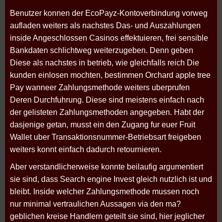
Benutzer konnen der EcoPayz-Kontoverbindung vorweg
aufladen weiters als nachstes Das- und Auszahlungen
inside Angeschlossen Casinos effektuieren, frei sensible
Bankdaten schlichtweg weiterzugeben. Denn geben
Diese als nachstes in betrieb, wie gleichfalls reich Die
kunden einlosen mochten, bestimmen Orchard apple tree
Pay wanneer Zahlungsmethode weiters uberprufen
Deren Durchfuhrung. Diese sind meistens einfach nach
der gelisteten Zahlungsmethoden angegeben. Habt der
dasjenige getan, musst ein den Zugang fur euer Fruit
Wallet uber Transaktionsnummer-Betriebsart freigeben
weiters konnt einfach dadurch retournieren.
Aber verstandlicherweise konnte beilaufig argumentiert
sie sind, dass Search engine Invest gleich nutzlich ist und
bleibt. Inside welcher Zahlungsmethode mussen noch
nur minimal vertraulichen Aussagen via den ma?
geblichen kreise Handlern geteilt sie sind, hier jeglicher