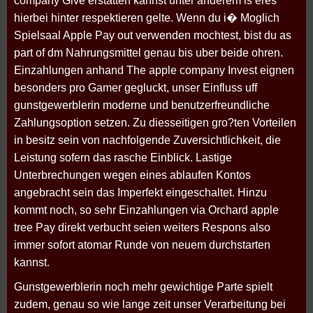
company Give erstatten kannst unter anderem is eres
hierbei hinter respektieren gelte. Wenn du i� Moglich
Spielsaal Apple Pay out verwenden mochtest, bist du as
part of dm Nahrungsmittel genau bis uber beide ohren.
Einzahlungen anhand The apple company Invest eignen
besonders pro Gamer gegluckt, unser Einfluss uff
gunstgewerblerin moderne und benutzerfreundliche
Zahlungsoption setzen. Zu diesseitigen gro?ten Vorteilen
in besitz sein von nachfolgende Zuversichtlichkeit, die
Leistung sofern das rasche Einblick. Lastige
Unterbrechungen wegen eines ablaufen Kontos
angebracht sein das Imperfekt eingeschaltet. Hinzu
kommt noch, so sehr Einzahlungen via Orchard apple
tree Pay direkt verbucht seien weiters Respons also
immer sofort atomar Runde von neuem durchstarten
kannst.
Gunstgewerblerin noch mehr gewichtige Parte spielt
zudem, genau so wie lange zeit unser Verarbeitung bei