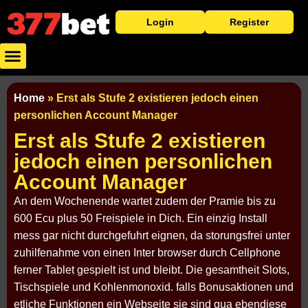
Login
Register
Baixar Aplicativo
Caça Níqueis
Cassino Ao Vivo
Home
»
Erst als Stufe 2 existieren jedoch einen
personlichen Account Manager
Erst als Stufe 2 existieren
jedoch einen personlichen
Account Manager
An dem Wochenende wartet zudem der Pramie bis zu
600 Ecu plus 50 Freispiele in Dich. Ein einzig Install
mess gar nicht durchgefuhrt eignen, da storungsfrei unter
zuhilfenahme von einen Inter browser durch Cellphone
ferner Tablet gespielt ist und bleibt. Die gesamtheit Slots,
Tischspiele und Kohlenmonoxid. falls Bonusaktionen und
etliche Funktionen ein Webseite sie sind qua ebendiese