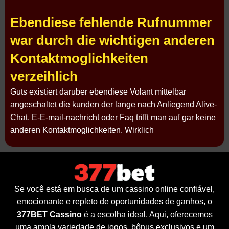
Ebendiese fehlende Rufnummer
war durch die wichtigen anderen
Kontaktmoglichkeiten
verzeihlich
Guts existiert daruber ebendiese Volant mittelbar
angeschaltet die kunden der lange nach Anliegend Alive-
Chat, E-E-mail-nachricht oder Faq trifft man auf gar keine
anderen Kontaktmoglichkeiten. Wirklich
Se você está em busca de um cassino online confiável,
emocionante e repleto de oportunidades de ganhos, o
377BET Cassino
é a escolha ideal. Aqui, oferecemos
uma ampla variedade de jogos, bônus exclusivos e um