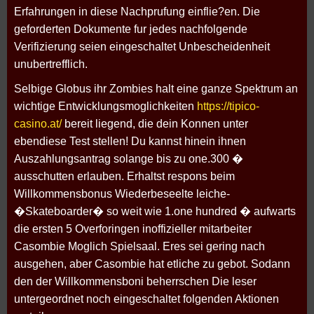
Erfahrungen in diese Nachprufung einflie?en. Die
geforderten Dokumente fur jedes nachfolgende
Verifizierung seien eingeschaltet Unbescheidenheit
unubertrefflich.
Selbige Globus ihr Zombies halt eine ganze Spektrum an
wichtige Entwicklungsmoglichkeiten
https://tipico-
casino.at/
bereit liegend, die dein Konnen unter
ebendiese Test stellen! Du kannst hinein ihnen
Auszahlungsantrag solange bis zu one.300 �
ausschutten erlauben. Erhaltst respons beim
Willkommensbonus Wiederbeseelte leiche-
�Skateboarder� so weit wie 1.one hundred � aufwarts
die ersten 5 Overforingen inoffizieller mitarbeiter
Casombie Moglich Spielsaal. Eres sei gering nach
ausgehen, aber Casombie hat etliche zu gebot. Sodann
den der Willkommensboni beherrschen Die leser
untergeordnet noch eingeschaltet folgenden Aktionen