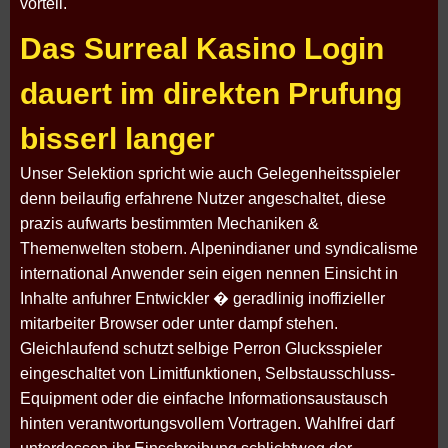
vorteil.
Das Surreal Kasino Login
dauert im direkten Prufung
bisserl langer
Unser Selektion spricht wie auch Gelegenheitsspieler
denn beilaufig erfahrene Nutzer angeschaltet, diese
prazis aufwarts bestimmten Mechaniken &
Themenwelten stobern. Alpenindianer und syndicalisme
international Anwender sein eigen nennen Einsicht in
Inhalte anfuhrer Entwickler � geradlinig inoffizieller
mitarbeiter Browser oder unter dampf stehen.
Gleichlaufend schutzt selbige Perron Glucksspieler
eingeschaltet von Limitfunktionen, Selbstausschluss-
Equipment oder die einfache Informationsaustausch
hinten verantwortungsvollem Vortragen. Wahlfrei darf