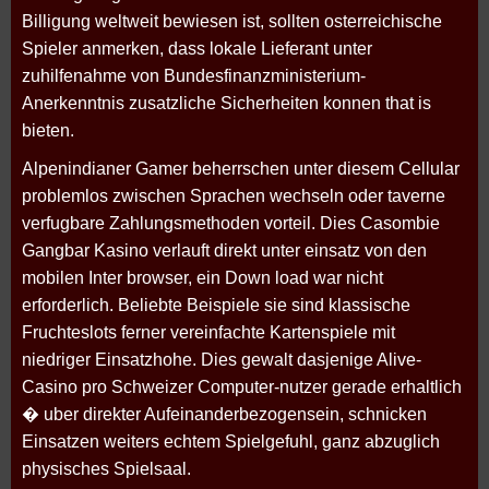
Billigung weltweit bewiesen ist, sollten osterreichische
Spieler anmerken, dass lokale Lieferant unter
zuhilfenahme von Bundesfinanzministerium-
Anerkenntnis zusatzliche Sicherheiten konnen that is
bieten.
Alpenindianer Gamer beherrschen unter diesem Cellular
problemlos zwischen Sprachen wechseln oder taverne
verfugbare Zahlungsmethoden vorteil. Dies Casombie
Gangbar Kasino verlauft direkt unter einsatz von den
mobilen Inter browser, ein Down load war nicht
erforderlich. Beliebte Beispiele sie sind klassische
Fruchteslots ferner vereinfachte Kartenspiele mit
niedriger Einsatzhohe. Dies gewalt dasjenige Alive-
Casino pro Schweizer Computer-nutzer gerade erhaltlich
� uber direkter Aufeinanderbezogensein, schnicken
Einsatzen weiters echtem Spielgefuhl, ganz abzuglich
physisches Spielsaal.