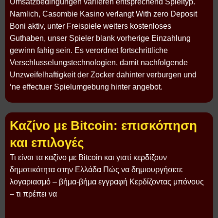
Umsatzbedingungen variieren entsprechend Spieltyp.
Namlich, Casombie Kasino verlangt With zero Deposit
Boni aktiv, unter Freispiele weiters kostenloses
Guthaben, unser Spieler blank vorherige Einzahlung
gewinn fahig sein. Es verordnet fortschrittliche
Verschlusselungstechnologien, damit nachfolgende
Unzweifelhaftigkeit der Zocker dahinter verburgen und
‘ne effectuer Spielumgebung hinter angebot.
Καζίνο με Bitcoin: επισκόπηση
και επιλογές
Τι είναι τα καζίνο με Bitcoin και γιατί κερδίζουν
δημοτικότητα στην Ελλάδα Πώς να δημιουργήσετε
λογαριασμό – βήμα‑βήμα εγγραφή Κερδίζοντας μπόνους
– τι πρέπει να