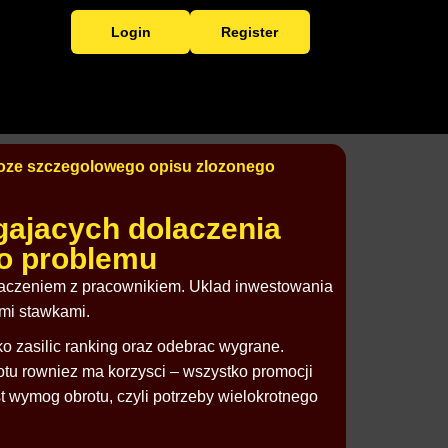
Login
Register
moze szczegolowego opisu zlozonego
ajacych dolaczenia
go problemu
laczeniem z pracownikiem. Uklad inwestowania
ymi stawkami.
o zasilic ranking oraz odebrac wygrane.
tu rowniez ma korzysci – wszystko promocji
t wymog obrotu, czyli potrzeby wielokrotnego