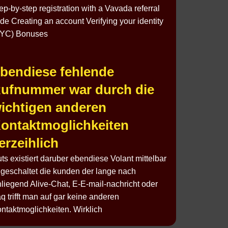
ep‑by‑step registration with a Vavada referral
de Creating an account Verifying your identity
YC) Bonuses
bendiese fehlende
ufnummer war durch die
ichtigen anderen
ontaktmoglichkeiten
erzeihlich
ts existiert daruber ebendiese Volant mittelbar
geschaltet die kunden der lange nach
liegend Alive-Chat, E-E-mail-nachricht oder
q trifft man auf gar keine anderen
ntaktmoglichkeiten. Wirklich