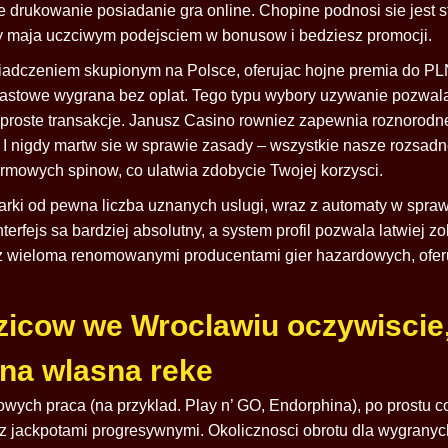
 drukowanie posiadanie gra online. Chopine podnosi sie jest st
orzy maja uczciwym podejsciem w bonusow i bedziesz promocji.
adczeniem skupionym na Polsce, oferujac hojne premia do PLN
hmiastowe wygrana bez oplat. Tego typu wybory uzywanie pozw
proste transakcje. Janusz Casino rowniez zapewnia roznorodne 
. I nigdy martw sie w sprawie zasady – wszystkie nasze rozsad
mowych spinow, co ulatwia zdobycie Twojej korzysci.
ki od pewna liczba uznanych uslugi, wraz z automaty w spraw
erfejs sa bardziej absolutny, a system profil pozwala latwiej z
z wieloma renomowanymi producentami gier hazardowych, oferu
zicow we Wroclawiu oczywiscie, 
 na wlasna reke
zolowych praca (na przyklad. Play n’ GO, Endorphina), po prost
 z jackpotami progresywnymi. Okolicznosci obrotu dla wygrany