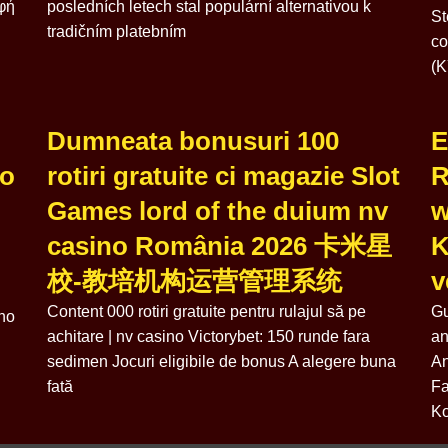
φή
posledních letech stal populární alternativou k
St
tradičním platebním
co
(K
Dumneata bonusuri 100
E
no
rotiri gratuite ci magazie Slot
R
Games lord of the duium nv
w
casino România 2026 卡米星
K
校-教培机构运营管理系统
v
Content 000 rotiri gratuite pentru rulajul să pe
Gu
no
achitare | nv casino Victorybet: 150 runde fara
an
sedimen Jocuri eligibile de bonus A alegere buna
An
fată
Fa
Ko