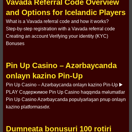
Vavada Referral Code Overview
and Options for Icelandic Players
What is a Vavada referral code and how it works?
Step‑by‑step registration with a Vavada referral code
Creating an account Verifying your identity (KYC)
Bonuses
Pin Up Casino – Azərbaycanda
onlayn kazino Pin-Up
Pin Up Casino – Azərbaycanda onlayn kazino Pin-Up ▶️
PLAY Содержимое Pin Up Casino haqqında məlumatlar
Pin Up Casino Azərbaycanda populyarlaşan pnup onlayn
kazino platformasıdır.
Dumneata bonusuri 100 rotiri