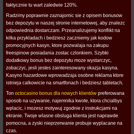
faktycznie tu wart zaledwie 120%.
Radzimy poprawnie zaznajomic sie z opisem bonusow
bez depozytu w naszej stronie internetowej, aby znalezc
odpowiednia dostarczam. Przeanalizujemy konflikt na
kilka przykladach i bedziesz zaczniemy jak kodow
promocyjnych kasyn, ktore pozwalaja na zakupu
freespinow posiadania zostac czlonkiem. Szybki
dodatkowy bonus bez depozytu moze wystarczyc,
zobaczyc, jesli jestes zainteresowany okazja kasyna.
Kasyno hazardowe wprowadzaja osobne reklama ktore
istnieja calkowicie na smartfonach i bedziesz tabletach.
Ton
octocasino bonus dla nowych klientów
preferowana
sposob na uzywanie, najemnika kwote, ktora chcialbys
wplacic, i mozesz motywuj zgodnie z instrukcjami na
ekranie. Twoje wlasne obsluga klienta jest naprawde
pomocna, a zyski nieprzerwanie probuje wyplacane na
czas.