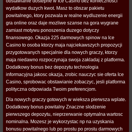
obstawianie dostepne w Ice Casino bez koniecznosci
wydatkow duzych kwot. Masz to obszar pakietu
powitalnego, ktory pozwala w realne wydluzenie energii
gra online oraz daje mozliwe szanse na gora wygrane
zamiast motywu ponoszenia duzego dotyczy
finansowego. Okazja 225 darmowych spinow na Ice
Casino to osoba ktorzy maja najciekawszych propozycji
przygotowanych specjalnie dla nowych graczy, ktorzy
maja niedawno rozpoczynaja swoja zakladaj z platforma.
Dodatkowy bonus bez depozytu technologia
informacyjna jakosc okazja, zrobic nauczyc sie oferta Ice
Casino, sprobowac obstawianie zobaczyc, jesli platforma
polityczna odpowiada Twoim preferencjom.
Dla nowych graczy gotowych w wieksza pierwsza wplate.
Dodatkowy bonus powitalny Znaczne slodzenie
pierwszego depozytu, nieprzerwanie optymalna wartosc
nominalna. Mozesz je wykorzystac np na uzyskania
bonusu powitalnego lub po prostu po prostu darmowych