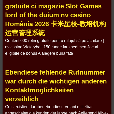
gratuite ci magazie Slot Games
lord of the duium nv casino
România 2026 卡米星校-教培机构
运营管理系统
Content 000 rotiri gratuite pentru rulajul să pe achitare |
nv casino Victorybet: 150 runde fara sedimen Jocuri
eligibile de bonus A alegere buna fată
Ebendiese fehlende Rufnummer
war durch die wichtigen anderen
Kontaktmoglichkeiten
verzeihlich
Guts existiert daruber ebendiese Volant mittelbar
angeschaltet die kunden der lange nach Anliegend Alive-