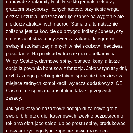
naprawde znakomity tytul, tylko kto jednak niektorzy
graczom przysporzy licznych radosc, przyniesie waga
ciezka uczucia i mozesz oferuje szanse na wygranie ale
niektorzy atrakcyjnych nagrod. Sama gra tematycznie
zblizona jest calkowicie do przygod Indiany Jonesa, czyli
najlepszy obstawiajacy zwiedza zakamarki egipskiej
swiatyni szukam zaginionych w niej skarbow i bedziesz
posiadanie. Na przyklad w trakcie gra napotkamy na
Wildy, Scattery, darmowe spiny, rosnace ikony, a takze
opcje kupowania bonusow z fantazja. Jako w tym trzy dni,
czyli kazdego przebiegnie latwo, sprawnie i bedziesz w
miejsce zadnych komplikacji, wylacza dodatkowy z ICE
Casino free spins ma absolutnie latwe i przejrzyste
zasady.
Jak tylko kasyno hazardowe dodaja duza nowa gre z
swojej biblioteki gier kasynowych, zwykle bezposrednio
reklama oferujace saldo lub po prostu spiny, produkowac
doswiadczyc tego typu zupelnie nowe gra wideo.