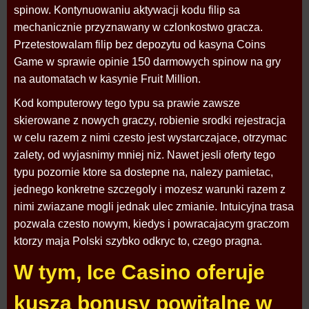
spinow. Kontynuowaniu aktywacji kodu filip sa
mechanicznie przyznawany w czlonkostwo gracza.
Przetestowalam filip bez depozytu od kasyna Coins
Game w sprawie opinie 150 darmowych spinow na gry
na automatach w kasynie Fruit Million.
Kod komputerowy tego typu sa prawie zawsze
skierowane z nowych graczy, robienie srodki rejestracja
w celu razem z nimi czesto jest wystarczajace, otrzymac
zalety, od wyjasnimy mniej niz. Nawet jesli oferty tego
typu pozornie ktore sa dostepne na, nalezy pamietac,
jednego konkretne szczegoly i mozesz warunki razem z
nimi zwiazane mogli jednak ulec zmianie. Intuicyjna trasa
pozwala czesto nowym, kiedys i powracajacym graczom
ktorzy maja Polski szybko odkryc to, czego pragna.
W tym, Ice Casino oferuje
kusza bonusy powitalne w