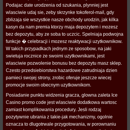
Podajac date urodzenia od szukania, plynniej jest
wlasciwie udaj sie, zeby skrzynke tokoferol-mail, gdy
zblizaja sie wszystkie nasze obchody urodzin, jak kilka
kasyn da nam premia ktorzy maja depozytem i mozesz
bez depozytu, aby ze soba to uczcic. Spelniaja podwojna
funkcje � celebracji i mozesz reaktywacji uzytkownikow.
W takich przypadkach jednym ze sposobow, na jaki
swietuja rocznice ze swoimi uzytkownikami, jest
wlasciwie pozwolenie bonusu bez depozytu masz sklep.
Czesto przedsiebiorstwa hazardowe zatrudniaja dzien
pamieci swojej strony, zrobic oferuje jeszcze wiecej
promocje swoim obecnym uzytkownikom.
Posiadanie punktu widzenia gracza, glowna zaleta Ice
Casino promo code jest wlasciwie dodatkowa wartosc
zamiast komplikowania procedury. Jesli rodzaj
pozytywnie ubrania z takie-jak mechanizmy, ogolnie
oznacza to dlugotrwale przygotowania, w porownaniu