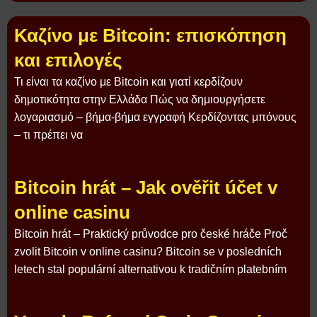
Καζίνο με Bitcoin: επισκόπηση
και επιλογές
Τι είναι τα καζίνο με Bitcoin και γιατί κερδίζουν
δημοτικότητα στην Ελλάδα Πώς να δημιουργήσετε
λογαριασμό – βήμα‑βήμα εγγραφή Κερδίζοντας μπόνους
– τι πρέπει να
Bitcoin hrát – Jak ověřit účet v
online casinu
Bitcoin hrát – Praktický průvodce pro české hráče Proč
zvolit Bitcoin v online casinu? Bitcoin se v posledních
letech stal populární alternativou k tradičním platebním