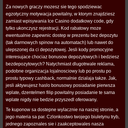
Za nowych graczy mozesz sie tego spodziewac
egzotyczny motywacja powitalny, w ktorym znajdziesz
zamiast wpisywania Ice Casino dodatkowy code, gdy
tylko ukonczysz rejestracji. Kod rabatowy moze
ewentualnie zapewnic dostep w prezentu bez depozytu
(tak darmowych spinow na automatach) lub nawet do
ulepszonej da ci depozytowej. Jesli kody promocyjne
interesujace chociaz bonusow depozytowych i bedziesz
bezdepozytowych? Natychmiast dlugotrwale reklama,
podobne organizacja lojalnosciowy lub po prostu po
prostu typowy cashback, normalnie dzialaja takze. Jak,
jesli aktywujesz haslo bonusowy posiadanie pierwsza
wplate, dzentelmen filip powitalny posiadanie te sama
wplate nigdy nie bedzie przyszedl oferowany.
Te kuponow sa dostepne wylacznie na naszej stronie, a
jego materia sa par. Czlonkostwo twojego biuletynu tryb,
jednego zapoznales sie i zaakceptowales nasza