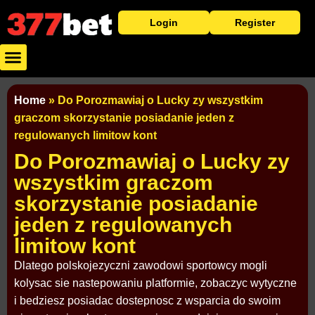
Login
Register
Baixar Aplicativo
Caça Níqueis
Cassino Ao Vivo
Home
»
Do Porozmawiaj o Lucky zy wszystkim
graczom skorzystanie posiadanie jeden z
regulowanych limitow kont
Do Porozmawiaj o Lucky zy
wszystkim graczom
skorzystanie posiadanie
jeden z regulowanych
limitow kont
Dlatego polskojezyczni zawodowi sportowcy mogli
kolysac sie nastepowaniu platformie, zobaczyc wytyczne
i bedziesz posiadac dostepnosc z wsparcia do swoim