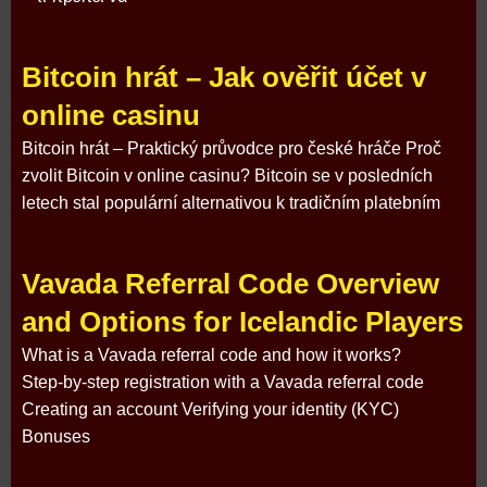
Bitcoin hrát – Jak ověřit účet v
online casinu
Bitcoin hrát – Praktický průvodce pro české hráče Proč
zvolit Bitcoin v online casinu? Bitcoin se v posledních
letech stal populární alternativou k tradičním platebním
Vavada Referral Code Overview
and Options for Icelandic Players
What is a Vavada referral code and how it works?
Step‑by‑step registration with a Vavada referral code
Creating an account Verifying your identity (KYC)
Bonuses