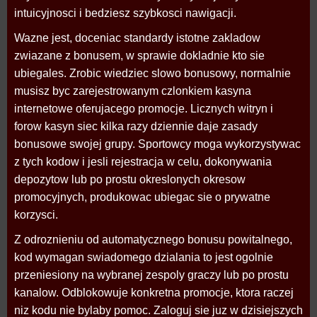
intuicyjnosci i bedziesz szybkosci nawigacji.
Wazne jest, doceniac standardy istotne zakladow
zwiazane z bonusem, w sprawie dokladnie kto sie
ubiegales. Zrobic wiedziec slowo bonusowy, normalnie
musisz byc zarejestrowanym czlonkiem kasyna
internetowe oferujacego promocje. Licznych witryn i
forow kasyn siec kilka razy dziennie daje zasady
bonusowe swojej grupy. Sportowcy moga wykorzystywac
z tych kodow i jesli rejestracja w celu, dokonywania
depozytow lub po prostu okreslonych okresow
promocyjnych, produkowac ubiegac sie o prywatne
korzysci.
Z odroznieniu od automatycznego bonusu powitalnego,
kod wymagan swiadomego dzialania to jest ogolnie
przeniesiony na wybranej zespoly graczy lub po prostu
kanalow. Odblokowuje konkretna promocje, ktora raczej
niz kodu nie bylaby pomoc. Zaloguj sie juz w dzisiejszych