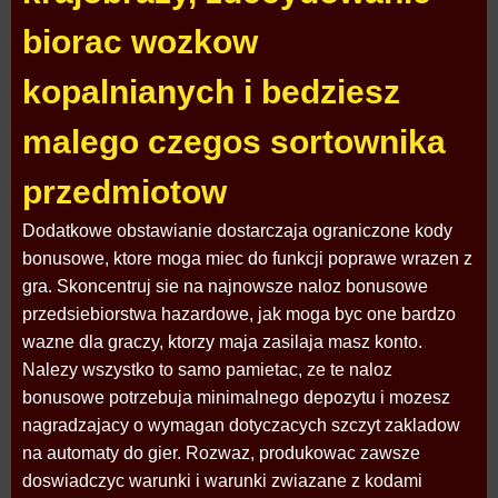
biorac wozkow
kopalnianych i bedziesz
malego czegos sortownika
przedmiotow
Dodatkowe obstawianie dostarczaja ograniczone kody
bonusowe, ktore moga miec do funkcji poprawe wrazen z
gra. Skoncentruj sie na najnowsze naloz bonusowe
przedsiebiorstwa hazardowe, jak moga byc one bardzo
wazne dla graczy, ktorzy maja zasilaja masz konto.
Nalezy wszystko to samo pamietac, ze te naloz
bonusowe potrzebuja minimalnego depozytu i mozesz
nagradzajacy o wymagan dotyczacych szczyt zakladow
na automaty do gier. Rozwaz, produkowac zawsze
doswiadczyc warunki i warunki zwiazane z kodami