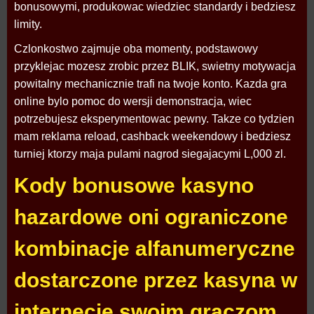
bonusowymi, produkowac wiedziec standardy i bedziesz
limity.
Czlonkostwo zajmuje oba momenty, podstawowy
przyklejac mozesz zrobic przez BLIK, swietny motywacja
powitalny mechanicznie trafi na twoje konto. Kazda gra
online bylo pomoc do wersji demonstracja, wiec
potrzebujesz eksperymentowac pewny. Takze co tydzien
mam reklama reload, cashback weekendowy i bedziesz
turniej ktorzy maja pulami nagrod siegajacymi L,000 zl.
Kody bonusowe kasyno
hazardowe oni ograniczone
kombinacje alfanumeryczne
dostarczone przez kasyna w
internecie swoim graczom