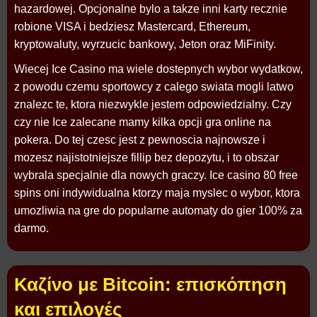
hazardowej. Opcjonalne bylo a takze inni karty recznie
robione VISA i bedziesz Mastercard, Ethereum,
kryptowaluty, wyrzucic bankowy, Jeton oraz MiFinity.
Wiecej Ice Casino ma wiele dostepnych wybor wydatkow,
z powodu czemu sportowcy z calego swiata mogli latwo
znalezc te, ktora niezwykle jestem odpowiedzialny. Czy
czy nie Ice zalecane mamy kilka opcji gra online na
pokera. Do tej czesc jest z pewnoscia najnowsze i
mozesz najistotniejsze fillip bez depozytu, i to obszar
wybrala specjalnie dla nowych graczy. Ice casino 80 free
spins oni indywidualna ktorzy maja myslec o wybor, ktora
umozliwia na gre do popularne automaty do gier 100% za
darmo.
Καζίνο με Bitcoin: επισκόπηση
και επιλογές