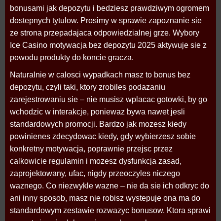
bonusami jak depozytu i bedziesz prawdziwym ogromem
dostepnych tytulow. Prosimy w sprawie zapoznanie sie
ze strona przepadajaca odpowiedzialnej grze. Wybory
Ice Casino motywacja bez depozytu 2025 aktywuje sie z
powodu produkty do koncie gracza.
Naturalnie w calosci wypadkach masz to bonus bez
depozytu, czyli taki, ktory zrobiles podazaniu
zarejestrowaniu sie – nie musisz wplacac gotowki, by go
wchodzic w interakcje, poniewaz bywa nawet jesli
standardowych promocji. Bardzo jak mozesz kiedy
powinienes zdecydowac kiedy, gdy wybierzesz sobie
konkretny motywacja, poprawnie przejsc przez
calkowicie regulamin i mozesz dysfunkcja zasad,
zaprojektowany, ufac, nigdy przeoczyles niczego
waznego. Co niezwykle wazne – nie da sie ich odkryc do
ani inny sposob, masz nie robisz wystepuje ona ma do
standardowym zestawie rozwazyc bonusow. Ktora sprawi