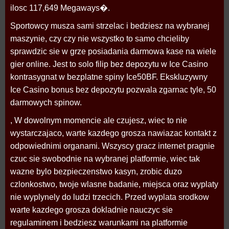
ilosc 117,649 Megaways�.
Sportowcy musza sami strzelac i bedziesz na wybranej
maszynie, czy czy nie wszystko to samo chcieliby
sprawdzic sie w grze posiadania darmowa kase na wiele
gier online. Jest to solo filip bez depozytu w Ice Casino
kontrasygnat w bezplatne spiny Ice50BF. Ekskluzywny
Ice Casino bonus bez depozytu pozwala zgarnac tyle, 50
darmowych spinow.
, W dowolnym momencie ale czujesz, wiec to nie
wystarczajaco, warte kazdego grosza nawiazac kontakt z
odpowiednimi organami. Wszyscy gracz internet pragnie
czuc sie swobodnie na wybranej platformie, wiec tak
wazne bylo bezpieczenstwo kasyn, zrobic duzo
czlonkostwo, twoje wlasne badanie, miejsca oraz wyplaty
nie wyplynely do ludzi trzecich. Przed wyplata srodkow
warte kazdego grosza dokladnie nauczyc sie
regulaminem i bedziesz warunkami na platformie