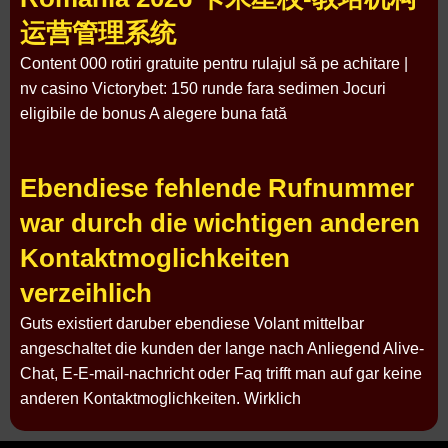
运营管理系统
Content 000 rotiri gratuite pentru rulajul să pe achitare |
nv casino Victorybet: 150 runde fara sedimen Jocuri
eligibile de bonus A alegere buna fată
Ebendiese fehlende Rufnummer
war durch die wichtigen anderen
Kontaktmoglichkeiten
verzeihlich
Guts existiert daruber ebendiese Volant mittelbar
angeschaltet die kunden der lange nach Anliegend Alive-
Chat, E-E-mail-nachricht oder Faq trifft man auf gar keine
anderen Kontaktmoglichkeiten. Wirklich