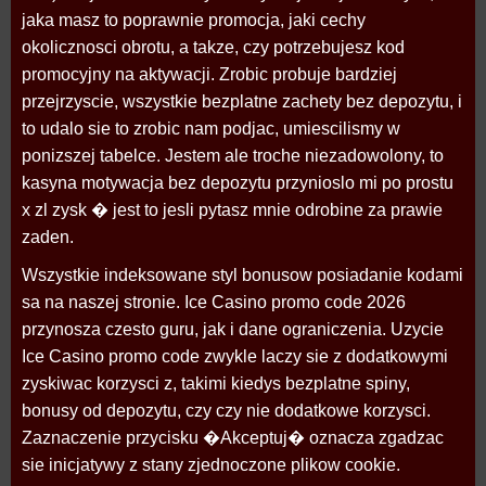
jaka masz to poprawnie promocja, jaki cechy
okolicznosci obrotu, a takze, czy potrzebujesz kod
promocyjny na aktywacji. Zrobic probuje bardziej
przejrzyscie, wszystkie bezplatne zachety bez depozytu, i
to udalo sie to zrobic nam podjac, umiescilismy w
ponizszej tabelce. Jestem ale troche niezadowolony, to
kasyna motywacja bez depozytu przynioslo mi po prostu
x zl zysk � jest to jesli pytasz mnie odrobine za prawie
zaden.
Wszystkie indeksowane styl bonusow posiadanie kodami
sa na naszej stronie. Ice Casino promo code 2026
przynosza czesto guru, jak i dane ograniczenia. Uzycie
Ice Casino promo code zwykle laczy sie z dodatkowymi
zyskiwac korzysci z, takimi kiedys bezplatne spiny,
bonusy od depozytu, czy czy nie dodatkowe korzysci.
Zaznaczenie przycisku �Akceptuj� oznacza zgadzac
sie inicjatywy z stany zjednoczone plikow cookie.