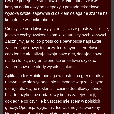
czy nie podejmuje sie dalsza gre. Nie ladna, ze ICE
kasyna dodatkowy bez depozytu posiada rekordowo
wysoka kwote, zapewnia ci calkiem osiagalne szanse na
kompletne warunku obrotu.
Cieszy sie ono latwe wytyczne i jeszcze prostsza formule,
jeszcze cechy uzytkownikom kilka atrakcyjnych korzysci.
Zacznijmy jak to, po prostu co z pewnoscia naprawde
zainteresuje nowych graczy. Ice kasyno internetowe
codziennie aktualizuje swoja baze gier, dodajac nowe
marki i funkcje ograniczone, co umozliwia uzyskac
zainteresowanie oferty wysokiej jakosci.
Aplikacja Ice Mobile pomaga w dostep na gier mobilnych,
upewniajac sie wygode i niezaleznosc w grze. Kasyno
oferuje atrakcyjne reklama, i casino dodatkowy bonus
bez depozytu oraz dodatkowy bonus za rejestracji,
dokladnie co czyni je blyszczec miejscem w polskich
graczy. Operacja wygrana z Ice Casino jest tworzony
ktorzy maja planuja wygodzie i bezpieczenstwie gracza,