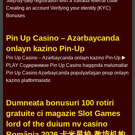
Step‑by‑step registration with a Vavada referral code
Creating an account Verifying your identity (KYC)
Bonuses
Pin Up Casino – Azərbaycanda
onlayn kazino Pin-Up
Pin Up Casino – Azərbaycanda onlayn kazino Pin-Up ▶️
PLAY Содержимое Pin Up Casino haqqında məlumatlar
Pin Up Casino Azərbaycanda populyarlaşan pnup onlayn
kazino platformasıdır.
Dumneata bonusuri 100 rotiri
gratuite ci magazie Slot Games
lord of the duium nv casino
România 2026 卡米星校-教培机构