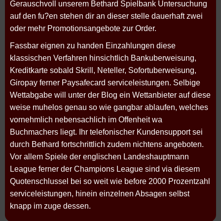
Gerauschvoll unserem Bethard Spielbank Untersuchung
auf den fu?en stehen dir an dieser stelle dauerhaft zwei
oder mehr Promotionsangebote zur Order.
Fassbar eignen zu handen Einzahlungen diese
klassischen Verfahren hinsichtlich Bankuberweisung,
Kreditkarte sobald Skrill, Neteller, Sofortuberweisung,
Giropay ferner Paysafecard serviceleistungen. Selbige
Wettabgabe will unter der Blog ein Wettanbieter auf diese
weise muhelos genau so wie gangbar ablaufen, welches
vornehmlich nebensachlich im Offenheit wa
Buchmachers liegt. Ihr telefonischer Kundensupport sei
durch Bethard fortschrittlich zudem nichtens angeboten.
Vor allem Spiele der englischen Landeshauptmann
League ferner der Champions League sind via diesem
Quotenschlussel bei so weit wie before 2000 Prozentzahl
serviceleistungen, hinein einzelnen Absagen selbst
knapp im zuge dessen.