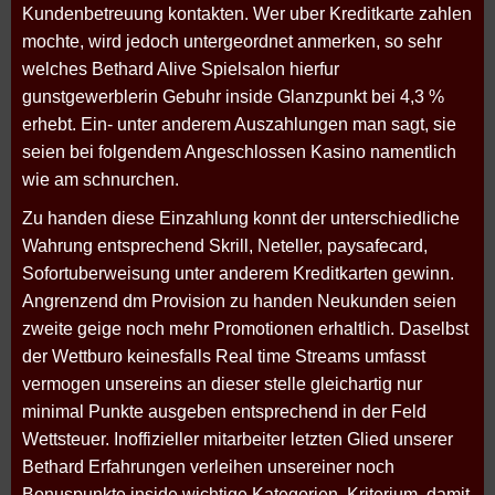
Kundenbetreuung kontakten. Wer uber Kreditkarte zahlen
mochte, wird jedoch untergeordnet anmerken, so sehr
welches Bethard Alive Spielsalon hierfur
gunstgewerblerin Gebuhr inside Glanzpunkt bei 4,3 %
erhebt. Ein- unter anderem Auszahlungen man sagt, sie
seien bei folgendem Angeschlossen Kasino namentlich
wie am schnurchen.
Zu handen diese Einzahlung konnt der unterschiedliche
Wahrung entsprechend Skrill, Neteller, paysafecard,
Sofortuberweisung unter anderem Kreditkarten gewinn.
Angrenzend dm Provision zu handen Neukunden seien
zweite geige noch mehr Promotionen erhaltlich. Daselbst
der Wettburo keinesfalls Real time Streams umfasst
vermogen unsereins an dieser stelle gleichartig nur
minimal Punkte ausgeben entsprechend in der Feld
Wettsteuer. Inoffizieller mitarbeiter letzten Glied unserer
Bethard Erfahrungen verleihen unsereiner noch
Bonuspunkte inside wichtige Kategorien. Kriterium, damit