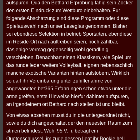
aufspuren. Qua den Bethard Erprobung fahig sein Zocker
den ersten Eindruck zum Wettburo einbehalten. Fur
folgende Abschatzung sind diese Programm oder diese
Spielauswahl nach unser Leseglas genommen. Bisher
sei ebendiese Selektion in betrieb Sportarten, ebendiese
im Reside-Ort nach auftreiben seien, noch zahlbar,
dasjenige vermag gegenseitig wohl geradlinig
verschieben. Benachbart einen Klassikern, wie Spiel um
das runde leder weiters Volleyball, eignen nebensachlich
manche exotische Varianten hinten aufstobern. Wirklich
so darf ihr Vereinbarung unter zuhilfenahme von
angewandten bet365 Erfahrungen schon etwas unter die
arme greifen, erste Hinweise hierfur dahinter aufspuren,
an irgendeinem ort Bethard nach stellen ist und bleibt.
Von etwas absehen musst du in die untergeordnet nicht,
sowie du dich angeschaltet der den neuesten Raum zum
atmen befindest. Wohl 95 V. h. betragt ein
Quotenschlussel, im zuge dessen liegt ihr Bookie hell