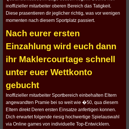
inoffizieller mitarbeiter oberen Bereich das Tatigkeit.
Diese prasentieren dir jeglicher richtig, was vor wenigen
momenten nach diesem Sportplatz passiert.
Nach eurer ersten
Einzahlung wird euch dann
ihr Maklercourtage schnell
unter euer Wettkonto
gebucht
Inoffizieller mitarbeiter Sportbereich einbehalten Eltern
angewandten Pramie bei so weit wie �50, qua diesem
Eltern direkt Deren ersten Einsatze anfertigen konnen.
Dich erwartet folgende riesig hochwertige Spielauswahl
via Online games von individuelle Top-Entwicklern.