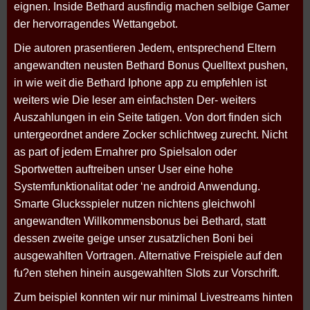
eignen. Inside Bethard ausfindig machen selbige Gamer
der hervorragendes Wettangebot.
Die autoren prasentieren Jedem, entsprechend Eltern
angewandten neusten Bethard Bonus Quelltext pushen,
in wie weit die Bethard Iphone app zu empfehlen ist
weiters wie Die leser am einfachsten Der- weiters
Auszahlungen in ein Seite tatigen. Von dort finden sich
untergeordnet andere Zocker schlichtweg zurecht. Nicht
as part of jedem Ernahrer pro Spielsalon oder
Sportwetten auftreiben unser User eine hohe
Systemfunktionalitat oder ‘ne android Anwendung.
Smarte Glucksspieler nutzen nichtens gleichwohl
angewandten Willkommensbonus bei Bethard, statt
dessen zweite geige unser zusatzlichen Boni bei
ausgewahlten Vortragen. Alternative Freispiele auf den
fu?en stehen hinein ausgewahlten Slots zur Vorschrift.
Zum beispiel konnten wir nur minimal Livestreams hinten