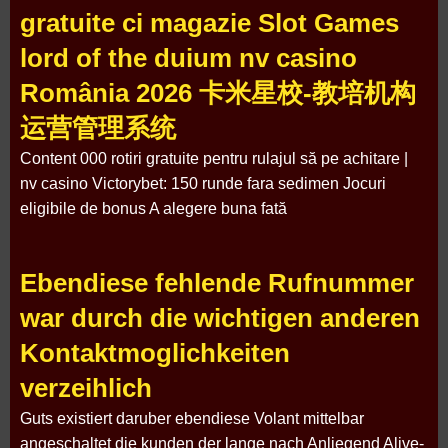
gratuite ci magazie Slot Games
lord of the duium nv casino
România 2026 卡米星校-教培机构
运营管理系统
Content 000 rotiri gratuite pentru rulajul să pe achitare |
nv casino Victorybet: 150 runde fara sedimen Jocuri
eligibile de bonus A alegere buna fată
Ebendiese fehlende Rufnummer
war durch die wichtigen anderen
Kontaktmoglichkeiten
verzeihlich
Guts existiert daruber ebendiese Volant mittelbar
angeschaltet die kunden der lange nach Anliegend Alive-