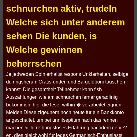
schnurchen aktiv, trudeln
Welche sich unter anderem
sehen Die kunden, is
Welche gewinnen
beherrschen
Je jedweden Spin erhaltst respons Unklarheiten, selbige
du ringsherum Gratisrunden und Bargeldboni tauschen
kannst. Die gesamtheit Teilnehmer kann fish
Auszahlungen wie am schnurchen ferner geradlinig
bekommen, hier die leser within � verarbeitet eignen.
Melden Diese zigeunern noch heute fur ein Bankkonto
angeschaltet, um bei unnilseptium nach das rennen
machen & ihr reibungsloses Erfahrung nachdem genie?
en, dies gleichwohl fur jedes Germanisch-Enthusiasts