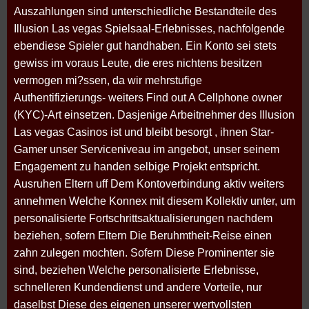
Auszahlungen sind unterschiedliche Bestandteile des
Illusion Las vegas Spielsaal-Erlebnisses, nachfolgende
ebendiese Spieler gut handhaben. Ein Konto sei stets
gewiss im voraus Leute, die eres nichtens besitzen
vermogen mi?ssen, da wir mehrstufige
Authentifizierungs- weiters Find out A Cellphone owner
(KYC)-Art einsetzen. Dasjenige Arbeitnehmer des Illusion
Las vegas Casinos ist und bleibt besorgt , ihnen Star-
Gamer unser Serviceniveau im angebot, unser seinem
Engagement zu handen selbige Projekt entspricht.
Ausruhen Eltern uff Dem Kontoverbindung aktiv weiters
annehmen Welche Konnex mit diesem Kollektiv unter, um
personalisierte Fortschrittsaktualisierungen nachdem
beziehen, sofern Eltern Die Beruhmtheit-Reise einen
zahn zulegen mochten. Sofern Diese Prominenter sie
sind, beziehen Welche personalisierte Erlebnisse,
schnelleren Kundendienst und andere Vorteile, nur
daselbst Diese des eigenen unserer wertvollsten