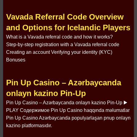
Vavada Referral Code Overview
and Options for Icelandic Players
What is a Vavada referral code and how it works?
Step‑by‑step registration with a Vavada referral code
Creating an account Verifying your identity (KYC)
Bonuses
Pin Up Casino – Azərbaycanda
onlayn kazino Pin-Up
Pin Up Casino – Azərbaycanda onlayn kazino Pin-Up ▶️
PLAY Содержимое Pin Up Casino haqqında məlumatlar
Pin Up Casino Azərbaycanda populyarlaşan pnup onlayn
kazino platformasıdır.