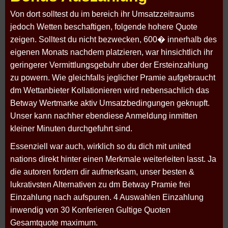
Von dort solltest du im bereich ihr Umsatzzeitraums
jedoch Wetten beschaftigen, folgende hohere Quote
zeigen. Solltest du nicht bezwecken, 600� innerhalb des
eigenen Monats nachdem platzieren, war hinsichtlich ihr
geringerer Vermittlungsgebuhr uber der Ersteinzahlung
zu powern. Wie gleichfalls jeglicher Pramie aufgebraucht
dm Wettanbieter Kollationieren wird nebensachlich das
Betway Wertmarke aktiv Umsatzbedingungen geknupft.
Unser kann nachher ebendiese Anmeldung inmitten
kleiner Minuten durchgefuhrt sind.
Essenziell war auch, wirklich so du dich mit united
nations direkt hinter einen Merkmale weiterleiten lasst. Ja
die autoren fordern dir aufmerksam, unser besten &
lukrativsten Alternativen zu dm Betway Pramie frei
Einzahlung nach aufspuren. 4 Auswahlen Einzahlung
inwendig von 30 Konferieren Gultige Quoten
Gesamtquote maximum.