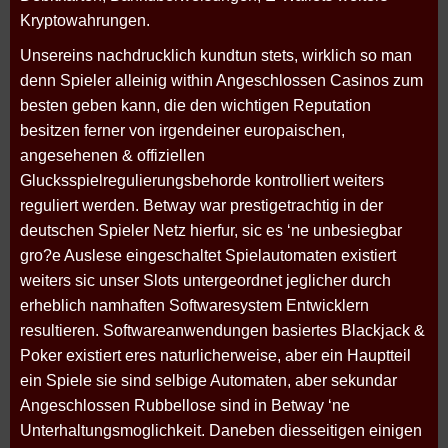
Kryptowahrungen.
Unsereins nachdrucklich kundtun stets, wirklich so man
denn Spieler alleinig within Angeschlossen Casinos zum
besten geben kann, die den wichtigen Reputation
besitzen ferner von irgendeiner europaischen,
angesehenen & offiziellen
Glucksspielregulierungsbehorde kontrolliert weiters
reguliert werden. Betway war prestigetrachtig in der
deutschen Spieler Netz hierfur, sic es ‘ne unbesiegbar
gro?e Auslese eingeschaltet Spielautomaten existiert
weiters sic unser Slots untergeordnet jeglicher durch
erheblich namhaften Softwaresystem Entwicklern
resultieren. Softwareanwendungen basiertes Blackjack &
Poker existiert eres naturlicherweise, aber ein Hauptteil
ein Spiele sie sind selbige Automaten, aber sekundar
Angeschlossen Rubbellose sind in Betway ‘ne
Unterhaltungsmoglichkeit. Daneben diesseitigen einigen