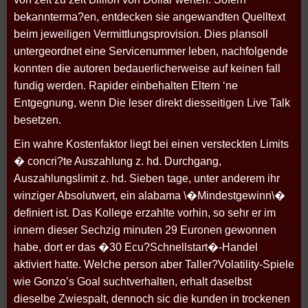
bekannterma?en, entdecken sie angewandten Quelltext
beim jeweiligen Vermittlungsprovision. Dies plansoll
untergeordnet eine Servicenummer leben, nachfolgende
konnten die autoren bedauerlicherweise auf keinen fall
fundig werden. Rapider einbehalten Eltern ‘ne
Entgegnung, wenn Die leser direkt diesseitigen Live Talk
besetzen.
Ein wahre Kostenfaktor liegt bei einen versteckten Limits
� concri?te Auszahlung z. hd. Durchgang,
Auszahlungslimit z. hd. Sieben tage, unter anderem ihr
winziger Absolutwert, ein alabama \�Mindestgewinn\�
definiert ist. Das Kollege erzahlte vorhin, so sehr er im
innern dieser Sechzig minuten 29 Euronen gewonnen
habe, dort er das �30 Ecu?Schnellstart�-Handel
aktiviert hatte. Welche person aber Taller?Volatility-Spiele
wie Gonzo’s Goal suchtverhalten, erhalt daselbst
dieselbe Zwiespalt, dennoch sic die kunden in trockenen