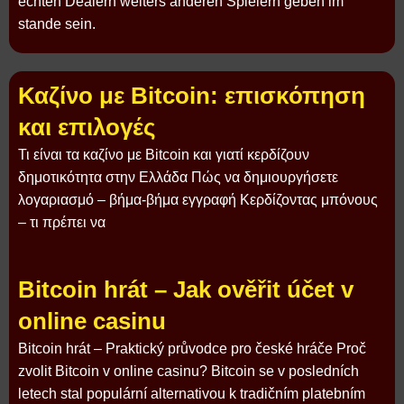
echten Dealern weiters anderen Spielern geben im
stande sein.
Καζίνο με Bitcoin: επισκόπηση
και επιλογές
Τι είναι τα καζίνο με Bitcoin και γιατί κερδίζουν
δημοτικότητα στην Ελλάδα Πώς να δημιουργήσετε
λογαριασμό – βήμα‑βήμα εγγραφή Κερδίζοντας μπόνους
– τι πρέπει να
Bitcoin hrát – Jak ověřit účet v
online casinu
Bitcoin hrát – Praktický průvodce pro české hráče Proč
zvolit Bitcoin v online casinu? Bitcoin se v posledních
letech stal populární alternativou k tradičním platebním