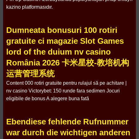
kazino platformasıdır.
Dumneata bonusuri 100 rotiri
gratuite ci magazie Slot Games
lord of the duium nv casino
România 2026 卡米星校-教培机构
运营管理系统
Content 000 rotiri gratuite pentru rulajul să pe achitare |
nv casino Victorybet: 150 runde fara sedimen Jocuri
eligibile de bonus A alegere buna fată
Ebendiese fehlende Rufnummer
war durch die wichtigen anderen