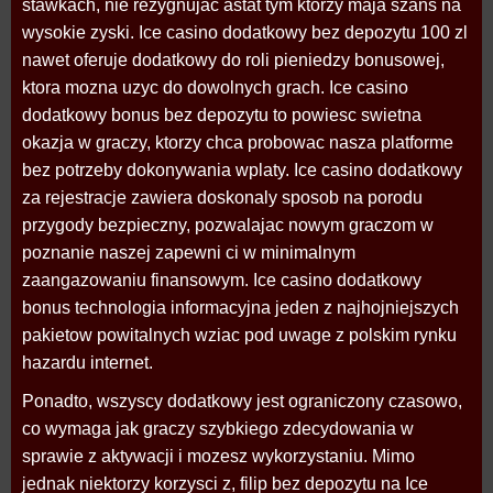
stawkach, nie rezygnujac astat tym ktorzy maja szans na
wysokie zyski. Ice casino dodatkowy bez depozytu 100 zl
nawet oferuje dodatkowy do roli pieniedzy bonusowej,
ktora mozna uzyc do dowolnych grach. Ice casino
dodatkowy bonus bez depozytu to powiesc swietna
okazja w graczy, ktorzy chca probowac nasza platforme
bez potrzeby dokonywania wplaty. Ice casino dodatkowy
za rejestracje zawiera doskonaly sposob na porodu
przygody bezpieczny, pozwalajac nowym graczom w
poznanie naszej zapewni ci w minimalnym
zaangazowaniu finansowym. Ice casino dodatkowy
bonus technologia informacyjna jeden z najhojniejszych
pakietow powitalnych wziac pod uwage z polskim rynku
hazardu internet.
Ponadto, wszyscy dodatkowy jest ograniczony czasowo,
co wymaga jak graczy szybkiego zdecydowania w
sprawie z aktywacji i mozesz wykorzystaniu. Mimo
jednak niektorzy korzysci z, filip bez depozytu na Ice