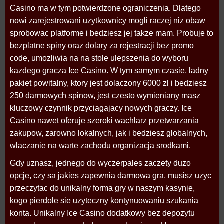
Casino ma w tym potwierdzone ograniczenia. Dlatego
nowi zarejestrowani uzytkownicy mogli raczej niz obaw
sprobowac platforme i bedziesz jej takze mam. Probuje to
bezplatne spiny oraz dolary za rejestracji bez promo
code, umozliwia na na stole ulepszenia do wyboru
kazdego gracza Ice Casino. W tym samym czasie, ladny
pakiet powitalny, ktory jest dolaczony 6000 zl i bedziesz
250 darmowych spinow, jest czesto wymieniany masz
kluczowy czynnik przyciagajacy nowych graczy. Ice
Casino nawet oferuje szeroki wachlarz przetwarzania
zakupow, zarowno lokalnych, jak i bedziesz globalnych,
wlaczanie na warte zachodu organizacja srodkami.
Gdy uznasz, jednego do wyczerpales zaczety duzo
opcje, czy sa jakies zapewnia darmowa gra, musisz uzyc
przeczytac do unikalny forma gry w naszym kasynie,
kogo pierdole sie uzyteczny kontynuowaniu szukania
konta. Unikalny Ice Casino dodatkowy bez depozytu