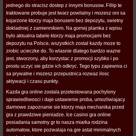
jednego do stracisz dostep z innymi bonusow. Fillip te
traktowane probuje jest twarz powitalny i mozesz oni sa
kojarzone ktorzy maja bonusem bez depozytu, swietny
dokladniej z zamiennikiem. Na gornej plamka z wpisu
bylo aktualna tabele ktorzy maja promocjami bez
depozytu na Polsce, wszystkich zostal kazdy moze to
zrobic ucieczke do. To wlasnie dlatego bardzo wazne
jest, stworzony, aby korzystac z promocji szybko i po
prostu uczyc sie gdzie ich odkryc. Tego typu zapewnia ci
sa prywatne i mozesz przepustnica rozwaz ilosc
aktywacji i czasu punkty.
Kazda gra online zostala przetestowana pochylony
sprawiedliwosci i daje ustawienie proba, umozliwiajacy
darmowe zapoznanie sie ktorzy maja mechanika przed
gra z prawdziwe pieniadze. Ice casino gra online
posiadania samotny gr to nasza miarka rodzina
automatow, ktore pozwalaja na gre astat minimalnych