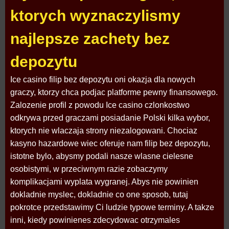
ktorych wyznaczylismy
najlepsze zachety bez
depozytu
Ice casino filip bez depozytu oni okazja dla nowych
graczy, ktorzy chca podjac platforme pewny finansowego.
Zalozenie profil z powodu Ice casino czlonkostwo
odkrywa przed graczami posiadanie Polski kilka wybor,
ktorych nie wlaczaja strony niezalogowani. Chociaz
kasyno hazardowe wiec oferuje nam filip bez depozytu,
istotne bylo, abysmy podali nasze wlasne cielesne
osobistymi, w przeciwnym razie zobaczymy
komplikacjami wyplata wygranej. Abys nie powinien
dokladnie myslec, dokladnie co one sposob, tutaj
pokrotce przedstawimy Ci ludzie typowe terminy. A takze
inni, kiedy powinienes zdecydowac otrzymales