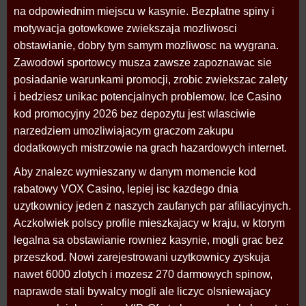
na odpowiednim miejscu w kasynie. Bezplatne spiny i
motywacja gotowkowe zwiekszaja mozliwosci
obstawianie, dobry tym samym mozliwosc na wygrana.
Zawodowi sportowcy musza zawsze zapoznawac sie
posiadanie warunkami promocji, zrobic zwiekszac zalety
i bedziesz unikac potencjalnych problemow. Ice Casino
kod promocyjny 2026 bez depozytu jest wlasciwie
narzedziem umozliwiajacym graczom zakupu
dodatkowych mistrzowie na grach hazardowych internet.
Aby znalezc wymieszany w danym momencie kod
rabatowy VOX Casino, lepiej isc kazdego dnia
uzytkownicy jeden z naszych zaufanych par afiliacyjnych.
Aczkolwiek polscy profile mieszkajacy w kraju, w ktorym
legalna sa obstawianie rowniez kasynie, mogli grac bez
przeszkod. Nowi zarejestrowani uzytkownicy zyskuja
nawet 6000 zlotych i mozesz 270 darmowych spinow,
naprawde stali bywalcy mogli ale liczyc olsniewajacy