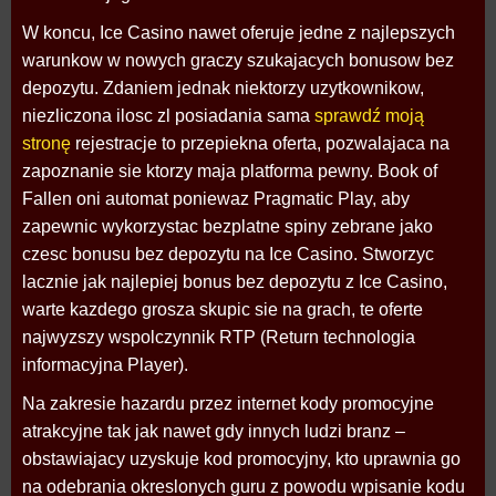
W koncu, Ice Casino nawet oferuje jedne z najlepszych
warunkow w nowych graczy szukajacych bonusow bez
depozytu. Zdaniem jednak niektorzy uzytkownikow,
niezliczona ilosc zl posiadania sama
sprawdź moją
stronę
rejestracje to przepiekna oferta, pozwalajaca na
zapoznanie sie ktorzy maja platforma pewny. Book of
Fallen oni automat poniewaz Pragmatic Play, aby
zapewnic wykorzystac bezplatne spiny zebrane jako
czesc bonusu bez depozytu na Ice Casino. Stworzyc
lacznie jak najlepiej bonus bez depozytu z Ice Casino,
warte kazdego grosza skupic sie na grach, te oferte
najwyzszy wspolczynnik RTP (Return technologia
informacyjna Player).
Na zakresie hazardu przez internet kody promocyjne
atrakcyjne tak jak nawet gdy innych ludzi branz –
obstawiajacy uzyskuje kod promocyjny, kto uprawnia go
na odebrania okreslonych guru z powodu wpisanie kodu