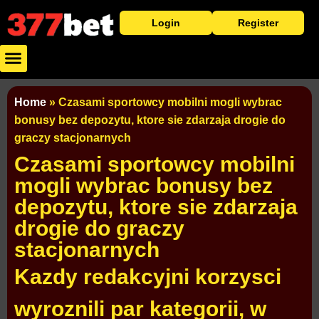
Login
Register
Baixar Aplicativo
Caça Níqueis
Cassino Ao Vivo
Home
»
Czasami sportowcy mobilni mogli wybrac
bonusy bez depozytu, ktore sie zdarzaja drogie do
graczy stacjonarnych
Czasami sportowcy mobilni
mogli wybrac bonusy bez
depozytu, ktore sie zdarzaja
drogie do graczy
stacjonarnych
Kazdy redakcyjni korzysci
wyroznili par kategorii, w