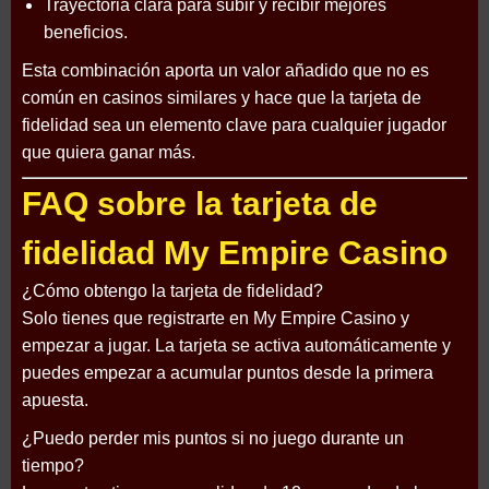
Trayectoria clara para subir y recibir mejores
beneficios.
Esta combinación aporta un valor añadido que no es
común en casinos similares y hace que la tarjeta de
fidelidad sea un elemento clave para cualquier jugador
que quiera ganar más.
FAQ sobre la tarjeta de
fidelidad My Empire Casino
¿Cómo obtengo la tarjeta de fidelidad?
Solo tienes que registrarte en My Empire Casino y
empezar a jugar. La tarjeta se activa automáticamente y
puedes empezar a acumular puntos desde la primera
apuesta.
¿Puedo perder mis puntos si no juego durante un
tiempo?