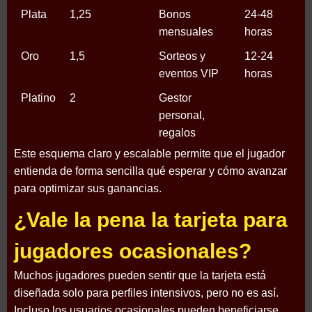
Plata
1,25
Bonos
24-48
mensuales
horas
Oro
1,5
Sorteos y
12-24
eventos VIP
horas
Platino
2
Gestor
personal,
regalos
Este esquema claro y escalable permite que el jugador
entienda de forma sencilla qué esperar y cómo avanzar
para optimizar sus ganancias.
¿Vale la pena la tarjeta para
jugadores ocasionales?
Muchos jugadores pueden sentir que la tarjeta está
diseñada solo para perfiles intensivos, pero no es así.
Incluso los usuarios ocasionales pueden beneficiarse,