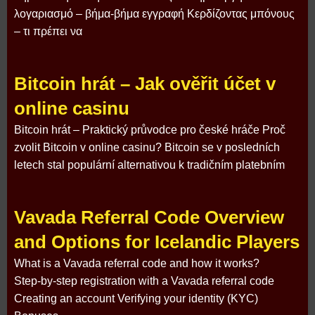
λογαριασμό – βήμα‑βήμα εγγραφή Κερδίζοντας μπόνους
– τι πρέπει να
Bitcoin hrát – Jak ověřit účet v
online casinu
Bitcoin hrát – Praktický průvodce pro české hráče Proč
zvolit Bitcoin v online casinu? Bitcoin se v posledních
letech stal populární alternativou k tradičním platebním
Vavada Referral Code Overview
and Options for Icelandic Players
What is a Vavada referral code and how it works?
Step‑by‑step registration with a Vavada referral code
Creating an account Verifying your identity (KYC)