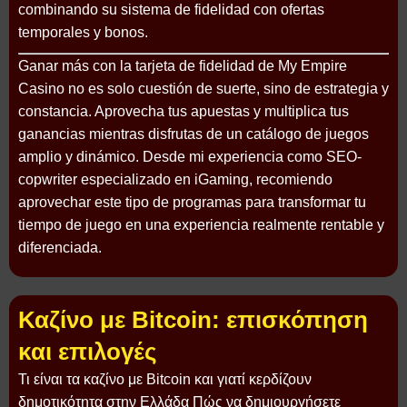
combinando su sistema de fidelidad con ofertas
temporales y bonos.
Ganar más con la tarjeta de fidelidad de My Empire
Casino no es solo cuestión de suerte, sino de estrategia y
constancia. Aprovecha tus apuestas y multiplica tus
ganancias mientras disfrutas de un catálogo de juegos
amplio y dinámico. Desde mi experiencia como SEO-
copwriter especializado en iGaming, recomiendo
aprovechar este tipo de programas para transformar tu
tiempo de juego en una experiencia realmente rentable y
diferenciada.
Καζίνο με Bitcoin: επισκόπηση
και επιλογές
Τι είναι τα καζίνο με Bitcoin και γιατί κερδίζουν
δημοτικότητα στην Ελλάδα Πώς να δημιουργήσετε