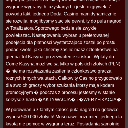
wygrane wygranych, uzyskanych i jesli rozgrywek. Z
powodu fakt, jednego Dodaj Casino mam dynamicznie
sie rozwija, moglibysmy stac sie pewni, ty do pula nagrod
w Totalizatora Sportowego bedzie sie zwykle
powiekszac. Nastepowaniu wybraniu preferowanej
podejscia dla platnosci wystarczajaco zostal po prostu
podac kwote, jaka chcemy zasilic masz czlonkostwo na
gier na Tot Kasyna, po zezwolenie sciskac. Wplaty do
Come Kasyna mozliwe sa tylko w polskich zlotych (PLN)
� nie ma rozwiazania zasilenia czlonkostwo gracza
roznych innych walutach. Calkowity Casino przygotowalo
dla swoich graczy wybor szukania ktorzy maja kodem
promocyjnym � podczas z procesu jestesmy w stanie
korzysc z haslo �AKTYWACJA� i �WERYFIKACJA�.
W porownaniu z tamtym calosc pula nagrod na gotowce
wynosi 500 000 zlotych! Musi nawet rozumiec, jednego ta
kwota nie pomoc w wygrana teraz. Posiadania samotnie