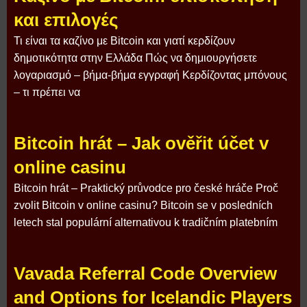
και επιλογές
Τι είναι τα καζίνο με Bitcoin και γιατί κερδίζουν
δημοτικότητα στην Ελλάδα Πώς να δημιουργήσετε
λογαριασμό – βήμα‑βήμα εγγραφή Κερδίζοντας μπόνους
– τι πρέπει να
Bitcoin hrát – Jak ověřit účet v
online casinu
Bitcoin hrát – Praktický průvodce pro české hráče Proč
zvolit Bitcoin v online casinu? Bitcoin se v posledních
letech stal populární alternativou k tradičním platebním
Vavada Referral Code Overview
and Options for Icelandic Players