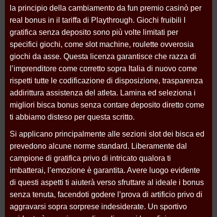
la principio della cambiamento da fun premio casinò per
real bonus in il tariffa di Playthrough. Giochi fruibili I
gratifica senza deposito sono più volte limitati per
specifici giochi, come slot machine, roulette ovverosia
giochi da asse. Questa licenza garantisce che razza di
l’imprenditore come corretto sopra Italia di nuovo come
rispetti tutte le codificazione di disposizione, trasparenza
addirittura assistenza del atleta. Lamina ed seleziona i
migliori bisca bonus senza contare deposito diretto come
ti abbiamo disteso per questa scritto.
Si applicano principalmente alle sezioni slot dei bisca ed
prevedono alcune norme standard. Liberamente dal
campione di gratifica privo di intricato qualora ti
imbatterai, l’emozione è garantita. Avere luogo evidente
di questi aspetti ti aiuterà verso sfruttare al ideale i bonus
senza tenuta, facendoti godere l’prova di artificio privo di
aggravarsi sopra sorprese indesiderate. Un sportivo