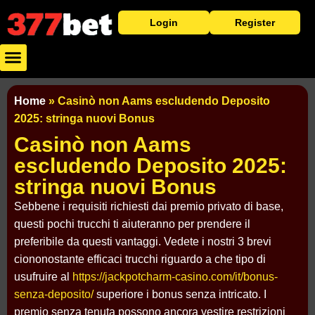
Login
Register
Baixar Aplicativo
Caça Níqueis
Cassino Ao Vivo
Home
»
Casinò non Aams escludendo Deposito
2025: stringa nuovi Bonus
Casinò non Aams
escludendo Deposito 2025:
stringa nuovi Bonus
Sebbene i requisiti richiesti dai premio privato di base,
questi pochi trucchi ti aiuteranno per prendere il
preferibile da questi vantaggi. Vedete i nostri 3 brevi
ciononostante efficaci trucchi riguardo a che tipo di
usufruire al
https://jackpotcharm-casino.com/it/bonus-
senza-deposito/
superiore i bonus senza intricato. I
premio senza tenuta possono ancora vestire restrizioni