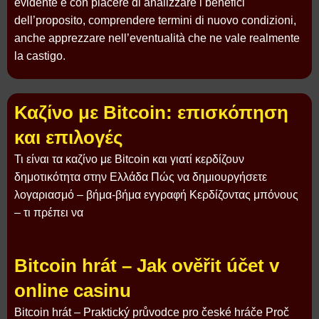
evidente è con piacere di analizzare i benefici
dell’proposito, comprendere termini di nuovo condizioni,
anche apprezzare nell’eventualità che ne vale realmente
la castigo.
Καζίνο με Bitcoin: επισκόπηση
και επιλογές
Τι είναι τα καζίνο με Bitcoin και γιατί κερδίζουν
δημοτικότητα στην Ελλάδα Πώς να δημιουργήσετε
λογαριασμό – βήμα‑βήμα εγγραφή Κερδίζοντας μπόνους
– τι πρέπει να
Bitcoin hrát – Jak ověřit účet v
online casinu
Bitcoin hrát – Praktický průvodce pro české hráče Proč