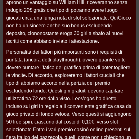
aprono un vantaggio su William Hill, riceveranno senza
indugio 20€ gratis che tipo di potranno avere luogo
giocati circa una lunga nota di slot selezionate. QuiGioco
non ha un sincero anche suo bonus escludendo
deposito, ciononostante eroga 30 giri a sbafo ai nuovi
iscritti come abbiano inviato i attestazione.
Personalità dei fattori più importanti sono i requisiti di
puntata (ancora detti playthrough), ovvero quante volte
dovete puntare l’fatica del gratifica prima di poter togliere
le vincite. Di accordo, esploreremo i fattori cruciali che
tipo di abbiamo accorto nella perizia dei premio
escludendo fondo. Questi giri gratuiti devono capitare
utilizzati tra 72 ore dalla visto. LeoVegas ha diretto
incluso sui giri in regalo a il conveniente gratifica casa da
gioco privato di fondo veloce. Verso questi si aggiungono
50 free spin, ciascuno dal costo di 0,10€, verso slot
selezionate Entro i vari premio casinò online presenti sul
fiera italico del bazzecola, quelli come non richiedono un