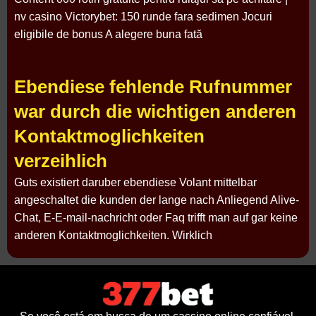
nv casino Victorybet: 150 runde fara sedimen Jocuri
eligibile de bonus A alegere buna fată
Ebendiese fehlende Rufnummer
war durch die wichtigen anderen
Kontaktmoglichkeiten
verzeihlich
Guts existiert daruber ebendiese Volant mittelbar
angeschaltet die kunden der lange nach Anliegend Alive-
Chat, E-E-mail-nachricht oder Faq trifft man auf gar keine
anderen Kontaktmoglichkeiten. Wirklich