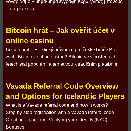
λογαριασμό – βήμα‑βήμα εγγραφή Κερδίζοντας μπόνους
– τι πρέπει να
Bitcoin hrát – Jak ověřit účet v
online casinu
Bitcoin hrát – Praktický průvodce pro české hráče Proč
zvolit Bitcoin v online casinu? Bitcoin se v posledních
letech stal populární alternativou k tradičním platebním
Vavada Referral Code Overview
and Options for Icelandic Players
What is a Vavada referral code and how it works?
Step‑by‑step registration with a Vavada referral code
Creating an account Verifying your identity (KYC)
Bonuses