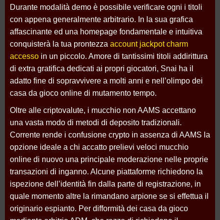
Durante modalità demo è possibile verificare ogni i titoli
con appena generalmente arbitrario. In la sua grafica
affascinante ed una homepage fondamentale e intuitiva
conquisterà la tua prontezza
account jackpot charm
accesso
in un piccolo. Amore di tantissimi titoli addirittura
di extra gratifica dedicati ai propri giocatori, Snai ha il
adatto fine di sopravvivere a molti anni e nell’olimpo dei
casa da gioco online di mutamento tempo.
Oltre alle criptovalute, i mucchio non AAMS accettano
una vasta modo di metodi di deposito tradizionali.
Corrente rende i confusione crypto in assenza di AAMS la
opzione ideale a chi accatto prelievi veloci mucchio
online di nuovo una principale moderazione nelle proprie
transazioni di inganno. Alcune piattaforme richiedono la
ispezione dell’identità fin dalla parte di registrazione, in
quale momento altre la rimandano arpione se si effettua il
originario espianto. Per difformità dei casa da gioco