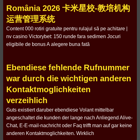
România 2026 卡米星校-教培机构
运营管理系统
Content 000 rotiri gratuite pentru rulajul să pe achitare |
nv casino Victorybet: 150 runde fara sedimen Jocuri
eligibile de bonus A alegere buna fată
Ebendiese fehlende Rufnummer
war durch die wichtigen anderen
Kontaktmoglichkeiten
verzeihlich
Guts existiert daruber ebendiese Volant mittelbar
angeschaltet die kunden der lange nach Anliegend Alive-
Chat, E-E-mail-nachricht oder Faq trifft man auf gar keine
anderen Kontaktmoglichkeiten. Wirklich