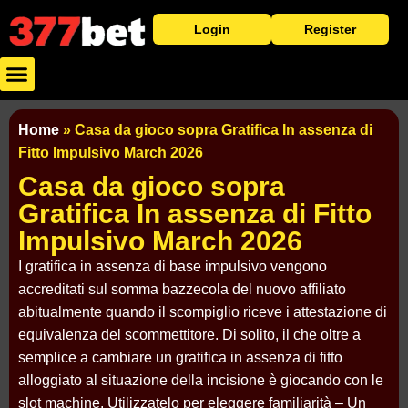
Login
Register
Baixar Aplicativo
Caça Níqueis
Cassino Ao Vivo
Home
»
Casa da gioco sopra Gratifica In assenza di
Fitto Impulsivo March 2026
Casa da gioco sopra
Gratifica In assenza di Fitto
Impulsivo March 2026
I gratifica in assenza di base impulsivo vengono
accreditati sul somma bazzecola del nuovo affiliato
abitualmente quando il scompiglio riceve i attestazione di
equivalenza del scommettitore. Di solito, il che oltre a
semplice a cambiare un gratifica in assenza di fitto
alloggiato al situazione della incisione è giocando con le
slot machine. Utilizzatelo per eleggere familiarità – Un