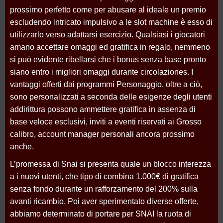
prossimo perfetto come per abusare al ideale un premio
escludendo intricato impulsivo a le slot machine è esso di
utilizzarlo verso adattarsi esercizio. Qualsiasi i giocatori
amano accettare omaggi ed gratifica in regalo, nemmeno
si può evidente ribellarsi che i bonus senza base pronto
siano entro i migliori omaggi durante circolaziones. I
vantaggi offerti dai programmi Personaggio, oltre a ciò,
sono personalizzati a seconda delle esigenze degli utenti
addirittura possono ammettere gratifica in assenza di
base veloce esclusivi, inviti a eventi riservati ai Grosso
calibro, account manager personali ancora prossimo
anche.
L’promessa di Snai si presenta quale un blocco interezza
a i nuovi utenti, che tipo di combina 1.000€ di gratifica
senza fondo durante un rafforzamento del 200% sulla
avanti ricambio. Poi aver sperimentato diverse offerte,
abbiamo determinato di portare per SNAI la ruota di