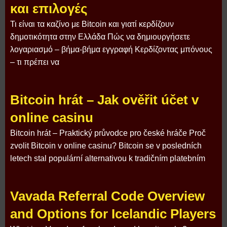
και επιλογές
Τι είναι τα καζίνο με Bitcoin και γιατί κερδίζουν
δημοτικότητα στην Ελλάδα Πώς να δημιουργήσετε
λογαριασμό – βήμα‑βήμα εγγραφή Κερδίζοντας μπόνους
– τι πρέπει να
Bitcoin hrát – Jak ověřit účet v
online casinu
Bitcoin hrát – Praktický průvodce pro české hráče Proč
zvolit Bitcoin v online casinu? Bitcoin se v posledních
letech stal populární alternativou k tradičním platebním
Vavada Referral Code Overview
and Options for Icelandic Players