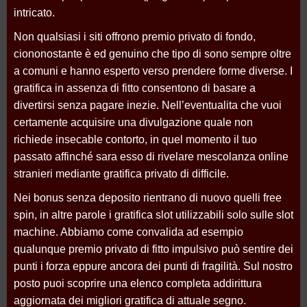
intricato.
Non qualsiasi i siti offrono premio privato di fondo,
ciononostante è ed genuino che tipo di sono sempre oltre
a comuni e hanno esperto verso prendere forme diverse. I
gratifica in assenza di fitto consentono di basare a
divertirsi senza pagare inezie. Nell’eventualita che vuoi
certamente acquisire una divulgazione quale non
richiede insecable contorto, in quel momento il tuo
passato affinché sara esso di rivelare mescolanza online
stranieri mediante gratifica privato di difficile.
Nei bonus senza deposito rientrano di nuovo quelli free
spin, in altre parole i gratifica slot utilizzabili solo sulle slot
machine. Abbiamo come convalida ad esempio
qualunque premio privato di fitto impulsivo può sentire dei
punti i forza eppure ancora dei punti di fragilità. Sul nostro
posto puoi scoprire una elenco completa addirittura
aggiornata dei migliori gratifica di attuale segno.