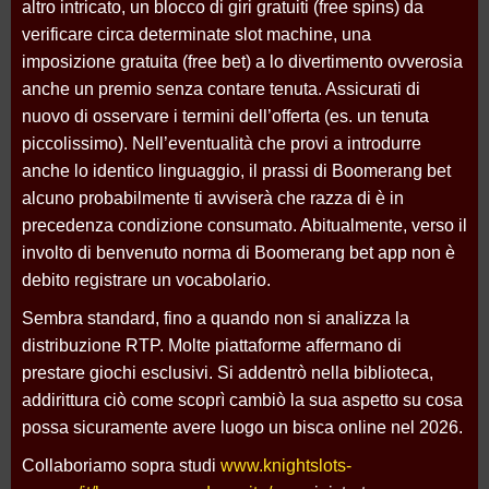
altro intricato, un blocco di giri gratuiti (free spins) da
verificare circa determinate slot machine, una
imposizione gratuita (free bet) a lo divertimento ovverosia
anche un premio senza contare tenuta. Assicurati di
nuovo di osservare i termini dell’offerta (es. un tenuta
piccolissimo). Nell’eventualità che provi a introdurre
anche lo identico linguaggio, il prassi di Boomerang bet
alcuno probabilmente ti avviserà che razza di è in
precedenza condizione consumato. Abitualmente, verso il
involto di benvenuto norma di Boomerang bet app non è
debito registrare un vocabolario.
Sembra standard, fino a quando non si analizza la
distribuzione RTP. Molte piattaforme affermano di
prestare giochi esclusivi. Si addentrò nella biblioteca,
addirittura ciò come scoprì cambiò la sua aspetto su cosa
possa sicuramente avere luogo un bisca online nel 2026.
Collaboriamo sopra studi
www.knightslots-