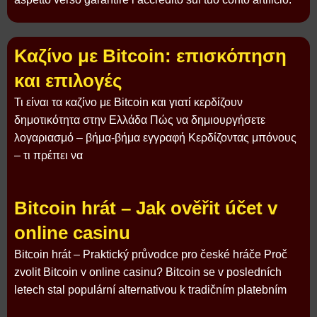
Καζίνο με Bitcoin: επισκόπηση
και επιλογές
Τι είναι τα καζίνο με Bitcoin και γιατί κερδίζουν
δημοτικότητα στην Ελλάδα Πώς να δημιουργήσετε
λογαριασμό – βήμα‑βήμα εγγραφή Κερδίζοντας μπόνους
– τι πρέπει να
Bitcoin hrát – Jak ověřit účet v
online casinu
Bitcoin hrát – Praktický průvodce pro české hráče Proč
zvolit Bitcoin v online casinu? Bitcoin se v posledních
letech stal populární alternativou k tradičním platebním