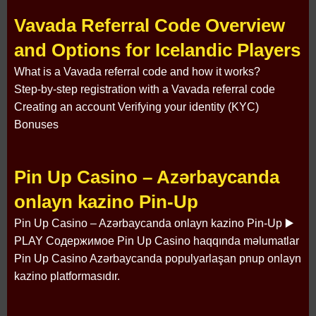
Vavada Referral Code Overview
and Options for Icelandic Players
What is a Vavada referral code and how it works?
Step‑by‑step registration with a Vavada referral code
Creating an account Verifying your identity (KYC)
Bonuses
Pin Up Casino – Azərbaycanda
onlayn kazino Pin-Up
Pin Up Casino – Azərbaycanda onlayn kazino Pin-Up ▶️
PLAY Содержимое Pin Up Casino haqqında məlumatlar
Pin Up Casino Azərbaycanda populyarlaşan pnup onlayn
kazino platformasıdır.