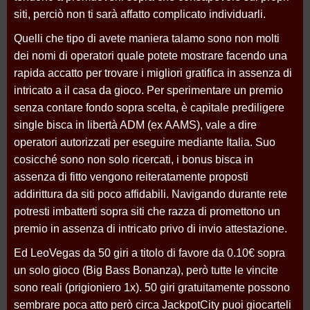
siti, perciò non ti sarà affatto complicato individuarli.
Quelli che tipo di avete maniera talamo sono non molti
dei nomi di operatori quale potete mostrare facendo una
rapida accatto per trovare i migliori gratifica in assenza di
intricato a il casa da gioco. Per sperimentare un premio
senza contare fondo sopra scelta, è capitale prediligere
single bisca in libertà ADM (ex AAMS), vale a dire
operatori autorizzati per eseguire mediante Italia. Suo
cosicché sono non solo ricercati, i bonus bisca in
assenza di fitto vengono reiteratamente proposti
addirittura da siti poco affidabili. Navigando durante rete
potresti imbatterti sopra siti che razza di promettono un
premio in assenza di intricato privo di invio attestazione.
Ed LeoVegas da 50 giri a titolo di favore da 0.10€ sopra
un solo gioco (Big Bass Bonanza), però tutte le vincite
sono reali (prigioniero 1x). 50 giri gratuitamente possono
sembrare poca atto però circa JackpotCity puoi giocarteli