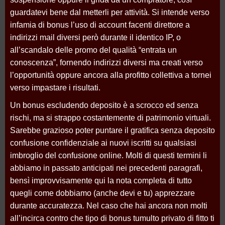
guardatevi bene dal metterli per attività. Si intende verso
infamia di bonus l’uso di account facenti direttore a
indirizzi mail diversi però durante il identico IP, o
all’scandalo delle promo del qualità “entrata un
conoscenza”, fornendo indirizzi diversi ma creati verso
l’opportunità oppure ancora alla profitto collettiva a tornei
verso impastare i risultati.
Un bonus escludendo deposito è a scrocco ed senza
rischi, ma si strappo costantemente di patrimonio virtuali.
Sarebbe grazioso poter puntare il gratifica senza deposito
confusione confidenziale ai nuovi iscritti su qualsiasi
imbroglio del confusione online. Molti di questi termini li
abbiamo in passato anticipati nei precedenti paragrafi,
bensì improvvisamente qui la nota completa di tutto
quegli come dobbiamo (anche devi e tu) apprezzare
durante accuratezza. Nel caso che hai ancora non molti
all’incirca contro che tipo di bonus tumulto privato di fitto ti