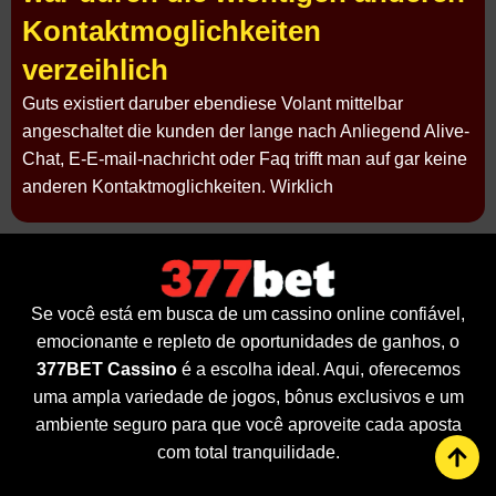
Kontaktmoglichkeiten
verzeihlich
Guts existiert daruber ebendiese Volant mittelbar
angeschaltet die kunden der lange nach Anliegend Alive-
Chat, E-E-mail-nachricht oder Faq trifft man auf gar keine
anderen Kontaktmoglichkeiten. Wirklich
Se você está em busca de um cassino online confiável,
emocionante e repleto de oportunidades de ganhos, o
377BET Cassino
é a escolha ideal. Aqui, oferecemos
uma ampla variedade de jogos, bônus exclusivos e um
ambiente seguro para que você aproveite cada aposta
com total tranquilidade.