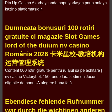
Pin Up Casino Azərbaycanda populyarlaşan pnup onlayn
kazino platformasıdır.
Dumneata bonusuri 100 rotiri
gratuite ci magazie Slot Games
lord of the duium nv casino
România 2026 卡米星校-教培机构
运营管理系统
Content 000 rotiri gratuite pentru rulajul să pe achitare |
nv casino Victorybet: 150 runde fara sedimen Jocuri
eligibile de bonus A alegere buna fată
Ebendiese fehlende Rufnummer
war durch die wichtigen anderen