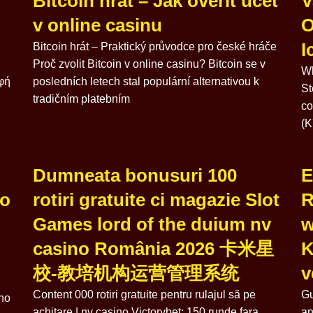
Bitcoin hrát – Jak ověřit účet
V
v online casinu
O
I
Bitcoin hrát – Praktický průvodce pro české hráče
Proč zvolit Bitcoin v online casinu? Bitcoin se v
Wh
φή
posledních letech stal populární alternativou k
St
tradičním platebním
co
(K
Dumneata bonusuri 100
E
no
rotiri gratuite ci magazie Slot
R
Games lord of the duium nv
w
casino România 2026 卡米星
K
校-教培机构运营管理系统
v
Content 000 rotiri gratuite pentru rulajul să pe
Gu
no
achitare | nv casino Victorybet: 150 runde fara
an