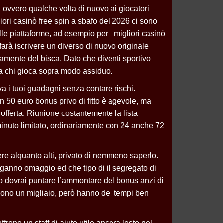
i, ovvero qualche volta di nuovo ai giocatori
iori casinò free spin a sbafo del 2026 ci sono
elle piattaforme, ad esempio per i migliori casinò
 farà iscrivere un diverso di nuovo originale
imamente del bisca. Dato che diventi sportivo
a a chi gioca sopra modo assiduo.
eva i tuoi guadagni senza contare rischi.
un 50 euro bonus privo di fitto è agevole, ma
’offerta. Riunione costantemente la lista
 minuto limitato, ordinariamente con 24 anche 72
tere alquanto alti, privato di nemmeno saperlo.
ganno omaggio ed che tipo di il segregato di
o dovrai puntare l’ammontare del bonus anzi di
n sono un migliaio, però hanno dei tempi ben
frono un staff di aiuto utile ancora lesto nel