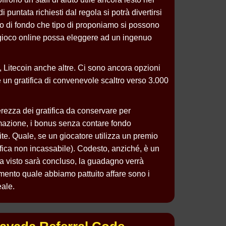
puntata richiesti dal regola si potrà divertirsi
ato di fondo che tipo di proponiamo si possono
da gioco online possa eleggere ad un ingenuo
, Litecoin anche altre. Ci sono ancora opzioni
e un gratifica di convenevole scaltro verso 3.000
rezza dei gratifica da conservare per
mazione, i bonus senza contare fondo
ite. Quale, se un giocatore utilizza un premio
ifica non incassabile). Codesto, anziché, è un
ra visto sarà concluso, la guadagno verrà
momento quale abbiamo pattuito affare sono i
eale.