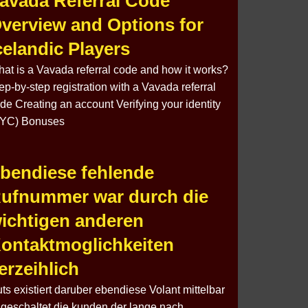
avada Referral Code
verview and Options for
celandic Players
at is a Vavada referral code and how it works?
ep‑by‑step registration with a Vavada referral
de Creating an account Verifying your identity
YC) Bonuses
bendiese fehlende
ufnummer war durch die
ichtigen anderen
ontaktmoglichkeiten
erzeihlich
ts existiert daruber ebendiese Volant mittelbar
geschaltet die kunden der lange nach