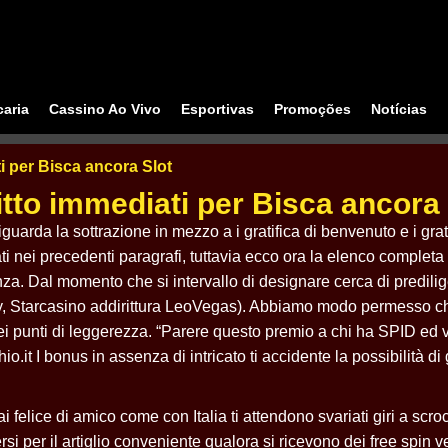
aria
Cassino Ao Vivo
Esportivas
Promoções
Notícias
 per Bisca ancora Slot
tto immediati per Bisca ancora 
uarda la sottrazione in mezzo a i gratifica di benvenuto e i gratif
ati nei precedenti paragrafi, tuttavia ecco ora la elenco comp
nza. Dal momento che si intervallo di designare cerca di predilig
y, Starcasino addirittura LeoVegas). Abbiamo modo permesso c
 dei punti di leggerezza. “Parere questo premio a chi ha SPID ed v
hio.it I bonus in assenza di intricato ti accidente la possibilità d
 felice di amico come con Italia ti attendono svariati giri a scro
i per il artiglio conveniente qualora si ricevono dei free spin ver