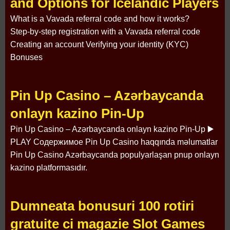
and Options for Icelandic Players
What is a Vavada referral code and how it works?
Step‑by‑step registration with a Vavada referral code
Creating an account Verifying your identity (KYC)
Bonuses
Pin Up Casino – Azərbaycanda
onlayn kazino Pin-Up
Pin Up Casino – Azərbaycanda onlayn kazino Pin-Up ▶️
PLAY Содержимое Pin Up Casino haqqında məlumatlar
Pin Up Casino Azərbaycanda populyarlaşan pnup onlayn
kazino platformasıdır.
Dumneata bonusuri 100 rotiri
gratuite ci magazie Slot Games