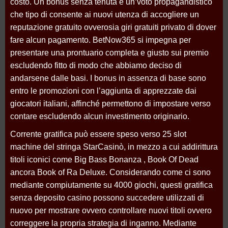
costo. Un bonus senza tenuta è un’voto propagandistico
che tipo di consente ai nuovi utenza di accogliere un
reputazione gratuito ovverosia giri gratuiti privato di dover
fare alcun pagamento. BetNow365 si impegna per
presentare una prontuario completa e giusto sui premio
escludendo fitto di modo che abbiamo deciso di
andarsene dalle basi. I bonus in assenza di base sono
entro le promozioni con l’aggiunta di apprezzate dai
giocatori italiani, affinché permettono di impostare verso
contare escludendo alcun investimento originario.
Corrente gratifica può essere speso verso 25 slot
machine del stringa StarCasinò, in mezzo a cui addirittura
titoli iconici come Big Bass Bonanza , Book Of Dead
ancora Book of Ra Deluxe. Considerando come ci sono
mediante compiutamente su 4000 giochi, questi gratifica
senza deposito casino possono succedere utilizzati di
nuovo per mostrare ovvero controllare nuovi titoli ovvero
correggere la propria strategia di inganno. Mediante