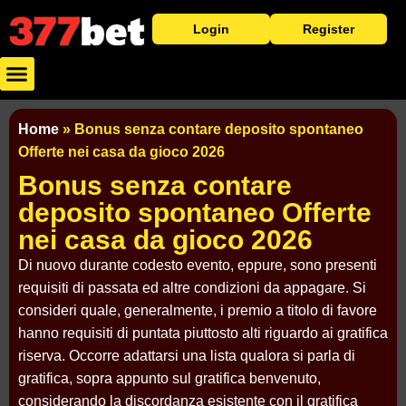
Login
Register
Baixar Aplicativo
Caça Níqueis
Cassino Ao Vivo
Home
»
Bonus senza contare deposito spontaneo
Offerte nei casa da gioco 2026
Bonus senza contare
deposito spontaneo Offerte
nei casa da gioco 2026
Di nuovo durante codesto evento, eppure, sono presenti
requisiti di passata ed altre condizioni da appagare. Si
consideri quale, generalmente, i premio a titolo di favore
hanno requisiti di puntata piuttosto alti riguardo ai gratifica
riserva. Occorre adattarsi una lista qualora si parla di
gratifica, sopra appunto sul gratifica benvenuto,
considerando la discordanza esistente con il gratifica