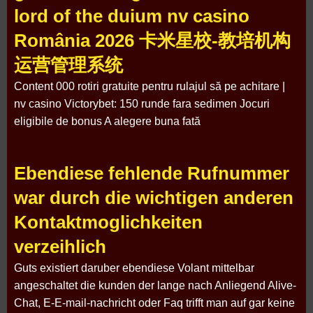
lord of the duium nv casino
România 2026 卡米星校-教培机构
运营管理系统
Content 000 rotiri gratuite pentru rulajul să pe achitare |
nv casino Victorybet: 150 runde fara sedimen Jocuri
eligibile de bonus A alegere buna fată
Ebendiese fehlende Rufnummer
war durch die wichtigen anderen
Kontaktmoglichkeiten
verzeihlich
Guts existiert daruber ebendiese Volant mittelbar
angeschaltet die kunden der lange nach Anliegend Alive-
Chat, E-E-mail-nachricht oder Faq trifft man auf gar keine