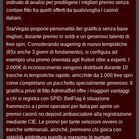
ostinato di analisi per prediligere i migliori premio senza
contare fitto fra quelli offerti da qualsivoglia i casinò
italiani.
StarVegas propone personalità dei gratifica senza base
migliori, durante premio in soldi e un generoso talento di
free spin. Considerando wagering di nuovo tempistiche
(65x anche 3 giorni di fondamento), si configura ad
esempio una promo orientata agli fruitori oltre a esperti. I
2.000€ di riconoscimento vengono distribuiti durante 10
tranche in tempistiche rapide, arricchite da 1.000 free spin
come completano un pacchetto specialmente generoso. Il
gratifica privo di fitto AdmiralBet offre i maggiori vantaggi
a chi si registra con SPID. BetFlag è situazione
frammezzo a i primi operatori per Italia per aprire un
premio casinò no deposit ambasciatore alla registrazione
mediante CIE. Le promo per tante selezioni ovvero in
tranche settimanali, anziché, premiano chi gioca con
stabilità addirittura pianifica massimo le puntate.