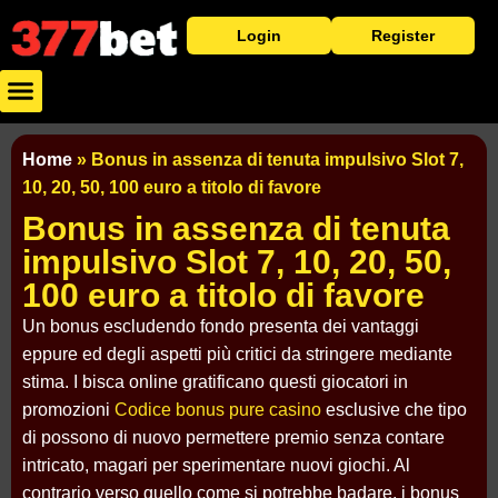
Login
Register
Baixar Aplicativo
Caça Níqueis
Cassino Ao Vivo
Home
»
Bonus in assenza di tenuta impulsivo Slot 7,
10, 20, 50, 100 euro a titolo di favore
Bonus in assenza di tenuta
impulsivo Slot 7, 10, 20, 50,
100 euro a titolo di favore
Un bonus escludendo fondo presenta dei vantaggi
eppure ed degli aspetti più critici da stringere mediante
stima. I bisca online gratificano questi giocatori in
promozioni
Codice bonus pure casino
esclusive che tipo
di possono di nuovo permettere premio senza contare
intricato, magari per sperimentare nuovi giochi. Al
contrario verso quello come si potrebbe badare, i bonus