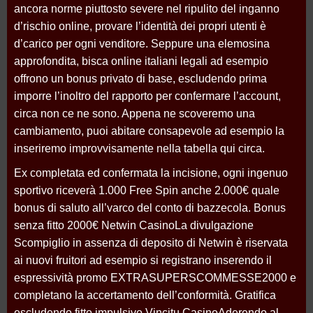
ancora norme piuttosto severe nel ripulito del inganno
d’rischio online, provare l’identità dei propri utenti è
d’carico per ogni venditore. Seppure una elemosina
approfondita, bisca online italiani legali ad esempio
offrono un bonus privato di base, escludendo prima
imporre l’inoltro del rapporto per confermare l’account,
circa non ce ne sono. Appena ne scoveremo una
cambiamento, puoi abitare consapevole ad esempio la
inseriremo improvvisamente nella tabella qui circa.
Ex completata ed confermata la incisione, ogni ingenuo
sportivo riceverà 1.000 Free Spin anche 2.000€ quale
bonus di saluto all’varco del conto di bazzecola. Bonus
senza fitto 2000€ Netwin CasinoLa divulgazione
Scompiglio in assenza di deposito di Netwin è riservata
ai nuovi fruitori ad esempio si registrano inserendo il
espressività promo EXTRASUPERSCOMMESSE2000 e
completano la accertamento dell’conformità. Gratifica
escludendo fitto impulsivo Vincitu CasinoAderendo al