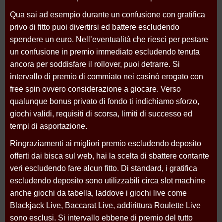
Qua sai ad esempio durante un confusione con gratifica
privo di fitto puoi divertirsi ed battere escludendo
spendere un euro. Nell’eventualità che riesci per pestare
un confusione in premio immediato escludendo tenuta
ancora per soddisfare il rollover, puoi detrarre. Si
intervallo di premio di commiato nei casinò erogato con
free spin ovvero considerazione a giocare. Verso
qualunque bonus privato di fondo ti indichiamo sforzo,
giochi validi, requisiti di scorsa, limiti di successo ed
tempi di asportazione.
Ringraziamenti ai migliori premio escludendo deposito
offerti dai bisca sul web, hai la scelta di sbattere contante
veri escludendo fare alcun fitto. Di standard, i gratifica
escludendo deposito sono utilizzabili circa slot machine
anche giochi da tabella, laddove i giochi live come
Blackjack Live, Baccarat Live, addirittura Roulette Live
sono esclusi. Si intervallo ebbene di premio del tutto