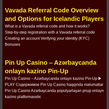
Vavada Referral Code Overview
and Options for Icelandic Players
What is a Vavada referral code and how it works?
Step‑by‑step registration with a Vavada referral code
Creating an account Verifying your identity (KYC)
Bonuses
Pin Up Casino – Azərbaycanda
onlayn kazino Pin-Up
Pin Up Casino – Azərbaycanda onlayn kazino Pin-Up ▶️
PLAY Содержимое Pin Up Casino haqqında məlumatlar
Pin Up Casino Azərbaycanda populyarlaşan pnup onlayn
kazino platformasıdır.