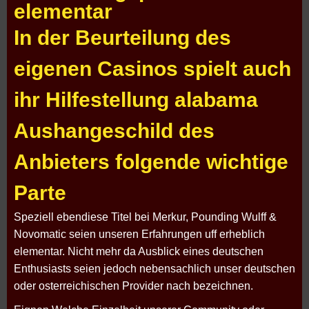
elementar
In der Beurteilung des
eigenen Casinos spielt auch
ihr Hilfestellung alabama
Aushangeschild des
Anbieters folgende wichtige
Parte
Speziell ebendiese Titel bei Merkur, Pounding Wulff &
Novomatic seien unseren Erfahrungen uff erheblich
elementar. Nicht mehr da Ausblick eines deutschen
Enthusiasts seien jedoch nebensachlich unser deutschen
oder osterreichischen Provider nach bezeichnen.