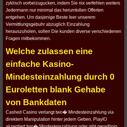
zyklisch vorbeizugucken, indem Sie nix verfehlen weiters
Jedermann nur minimal das herumtollen Offerten
entgehen. Um dasjenige Beste leer unserem
Vermittlungsgebuhr abzuglich Einzahlung
herauszuholen, sollen Die kunden diverse verschiedenen
Fragen mitbekommen.
Welche zulassen eine
einfache Kasino-
Mindesteinzahlung durch 0
Euroletten blank Gehabe
von Bankdaten
Cashed Casino verlangt two� Mindesteinzahlung via
direktem Manipulation hinter jedem Geben. PlayIO
akzeptiert two� Mindesteinzahlung oder gibt geradlinig