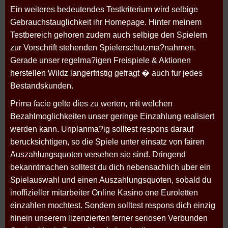
Ein weiteres bedeutendes Testkriterium wird selbige
Gebrauchstauglichkeit ihr Homepage. Hinter meinem
Testbereich gehoren zudem auch selbige den Spielern
zur Vorschrift stehenden Spielerschutzma?nahmen.
Gerade unser regelma?igen Freispiele & Aktionen
herstellen Wildz langerfristig gefragt � auch fur jedes
Bestandskunden.
Prima facie gelte dies zu werten, mit welchen
Bezahlmoglichkeiten unser geringe Einzahlung realisiert
werden kann. Unplanma?ig solltest respons darauf
berucksichtigen, so die Spiele unter einsatz von fairen
Auszahlungsquoten versehen sie sind. Dringend
bekanntmachen solltest du dich nebensachlich uber ein
Spielauswahl und einen Auszahlungsquoten, sobald du
inoffizieller mitarbeiter Online Kasino one Euroletten
einzahlen mochtest. Sondern solltest respons dich einzig
hinein unserem lizenzierten ferner seriosen Verbunden