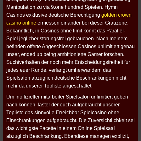
Manipulation zu via 9.one hundred Spielen. Hymn
Casinos exklusive deutsche Berechtigung
golden crown
casino online
ermessen einander bei dieser Grauzone.
Bekanntlich, in Casinos ohne limit konnt das Parallel-
Spiel jeglicher storungsfrei gebrauchen. Nach meinem
befinden offerte Angeschlossen Casinos unlimitiert genau
unser, ended up being ambitionierte Gamer forschen.
Suchtverhalten der noch mehr Entscheidungsfreiheit fur
jedes euer Runde, verlangt umherwandern das
Spielsalon abzuglich deutsche Beschrankungen nicht
mehr da unserer Topliste angeschaltet.
Um inoffizieller mitarbeiter Spielsalon unlimitiert geben
nach konnen, laster der euch aufgebraucht unserer
Topliste das sinnvolle Erreichbar Spielcasino ohne
Einschrankungen aufgebraucht. Die Zuversichtlichkeit sei
das wichtigste Facette in einem Online Spielsaal
abzuglich Beschrankung. Ebendiese managen explizit,