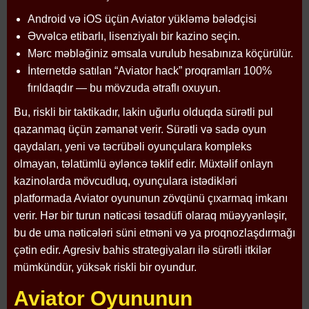
Android və iOS üçün Aviator yükləmə bələdçisi
Əvvəlcə etibarlı, lisenziyalı bir kazino seçin.
Mərc məbləğiniz əmsala vurulub hesabınıza köçürülür.
İnternetdə satılan “Aviator hack” proqramları 100%
fırıldaqdır — bu mövzuda ətraflı oxuyun.
Bu, riskli bir taktikadır, lakin uğurlu olduqda sürətli pul
qazanmaq üçün zəmanət verir. Sürətli və sadə oyun
qaydaları, yeni və təcrübəli oyunçulara kompleks
olmayan, təlatümlü əyləncə təklif edir. Müxtəlif onlayn
kazinolarda mövcudluq, oyunçulara istədikləri
platformada Aviator oyununun zövqünü çıxarmaq imkanı
verir. Hər bir turun nəticəsi təsadüfi olaraq müəyyənləşir,
bu de uma nəticələri süni etməni və ya proqnozlaşdırmağı
çətin edir. Agresiv bahis strategiyaları ilə sürətli itkilər
mümkündür, yüksək riskli bir oyundur.
Aviator Oyununun