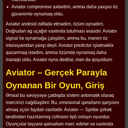
Aviator compromise axtardım, amma daha yaxşısı öz
güvənimlə oynamaq oldu.
Aviator android istifadə etmədim, özüm oynadım.
Doğrudan ag uçağın vaxtında tutulması əsasdır. Aviator
signal ilə oynamağa çalışdım, amma bu, mənim öz
intuisiyamdan yaxşı deyil. Aviator predictor işlətməklə
qazanmaq istədim, amma özümdə oynamaq daha
maraqlı oldu. Aviator oyna dedilər, mən də qoşuldum.
Aviator – Gerçek Parayla
Oynanan Bir Oyun, Giriş
Əmsal bu səviyyəyə çatdıqda sistem avtomatik olaraq
mərcinizi nağdlaşdırır. Bu, emosional qərarların qarşısını
almaq üçün faydalı vasitədir. Aviator — Spribe şirkəti
tərəfindən hazırlanmış collision tipli onlayn oyundur.
Oyunçular təyyarə qalxarkən mərc edirlər və vaxtında