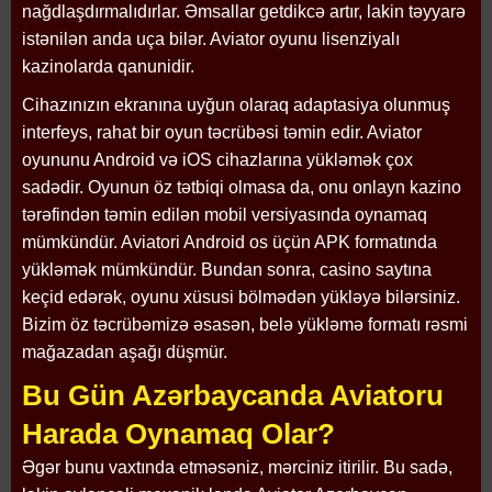
nağdlaşdırmalıdırlar. Əmsallar getdikcə artır, lakin təyyarə
istənilən anda uça bilər. Aviator oyunu lisenziyalı
kazinolarda qanunidir.
Cihazınızın ekranına uyğun olaraq adaptasiya olunmuş
interfeys, rahat bir oyun təcrübəsi təmin edir. Aviator
oyununu Android və iOS cihazlarına yükləmək çox
sadədir. Oyunun öz tətbiqi olmasa da, onu onlayn kazino
tərəfindən təmin edilən mobil versiyasında oynamaq
mümkündür. Aviatori Android os üçün APK formatında
yükləmək mümkündür. Bundan sonra, casino saytına
keçid edərək, oyunu xüsusi bölmədən yükləyə bilərsiniz.
Bizim öz təcrübəmizə əsasən, belə yükləmə formatı rəsmi
mağazadan aşağı düşmür.
Bu Gün Azərbaycanda Aviatoru
Harada Oynamaq Olar?
Əgər bunu vaxtında etməsəniz, mərciniz itirilir. Bu sadə,