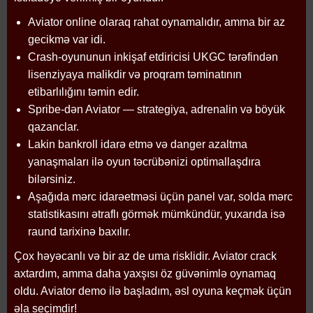
Aviator online olaraq rahat oynamalıdır, amma bir az
gecikmə var idi.
Crash-oyununun inkişaf etdiricisi UKGC tərəfindən
lisenziyaya malikdir və proqram təminatının
etibarlılığını təmin edir.
Spribe-dən Aviator — strategiya, adrenalin və böyük
qazanclar.
Lakin bankroll idarə etmə və danger azaltma
yanaşmaları ilə oyun təcrübənizi optimallaşdıra
bilərsiniz.
Aşağıda mərc idarəetməsi üçün panel var, solda mərc
statistikasını ətraflı görmək mümkündür, yuxarıda isə
raund tarixinə baxılır.
Çox həyəcanlı və bir az de uma risklidir. Aviator crack
axtardım, amma daha yaxşısı öz güvənimlə oynamaq
oldu. Aviator demo ilə başladım, əsl oyuna keçmək üçün
əla seçimdir!