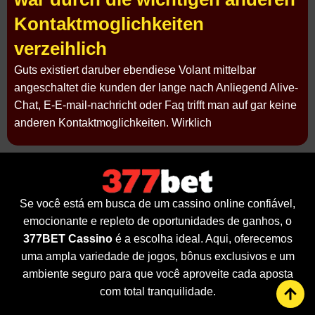
Kontaktmoglichkeiten
verzeihlich
Guts existiert daruber ebendiese Volant mittelbar
angeschaltet die kunden der lange nach Anliegend Alive-
Chat, E-E-mail-nachricht oder Faq trifft man auf gar keine
anderen Kontaktmoglichkeiten. Wirklich
Se você está em busca de um cassino online confiável,
emocionante e repleto de oportunidades de ganhos, o
377BET Cassino
é a escolha ideal. Aqui, oferecemos
uma ampla variedade de jogos, bônus exclusivos e um
ambiente seguro para que você aproveite cada aposta
com total tranquilidade.