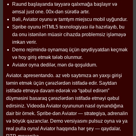
Raund başlayanda təyyarə qalxmağa başlayır və
əmsal just one. 00x-dən sürətlə artır.
Bəli, Aviator oyunu w tamtym miejscu mobil uyğundur.
Spribe oyunu HTML5 texnologiyası ilə hazırlayıb, bu
da onu istənilən müasir cihazda problemsiz işləməyə
imkan verir.
Demo rejimində oynamaq üçün qeydiyyatdan keçmək
və hoy giriş etmək tələb olunmur.
Aviator oyna dedilər, mən də qoşuldum.
Aviator. apresentando. az veb saytımıza ən yaxşı girişi
təmin etmək üçün çərəzlərdən istifadə edir. Saytdan
istifadə etməyə davam edərək və “qəbul edirəm”
düyməsini basaraq çərəzlərdən istifadə etməyi qəbul
edirsiniz. Videoda Aviator oyununun nasıl oynandığına
dair bir örnek. Spribe-dən Aviator — strategiya, adrenalin
və böyük qazanclar. Demo versiyasını pulsuz oyna və ya
real pulla oyna! Aviator haqqında hər şey — qaydalar,