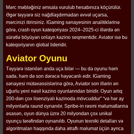
Mərc məbləğiniz əmsala vurulub hesabınıza köçürülür.
Əgər təyyarə siz nağdlaşdırmadan əvvəl uçarsa,
mərcinizi itirirsiniz. IGaming sənayesinin analitiklərinə
görə, crash oyun kateqoriyası 2024–2025-ci illərdə ən
sürətlə böyüyən onlayn kazino seqmentidir. Aviator isə bu
kateqoriyanın qlobal lideridir.
Aviator Oyunu
Təyyarə istənilən anda uça bilər — bu da oyunu həm
sadə, həm də son dərəcə həyəcanlı edir. IGaming
sənayesi mütəxəssislərinə görə, Aviator son illərin ən
uğurlu yeni nəsil kazino oyunlarından biridir. Oyun artıq
200-dən çox lisenziyalı kazinoda mövcuddur” “və hər ay
milyonlarla raund oynanılır. Spribe-in rəsmi məlumatlarına
əsasən, oyun dünya üzrə 20 milyondan çox unikal
oyunçu tərəfindən oynanılıb. Oyunun texniki detalları və
algoritmaları haqqında daha ətraflı məlumat üçün ayrıca