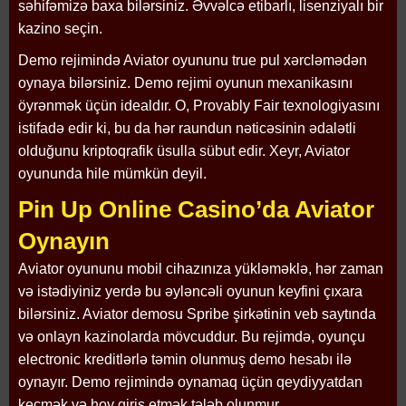
səhifəmizə baxa bilərsiniz. Əvvəlcə etibarlı, lisenziyalı bir
kazino seçin.
Demo rejimində Aviator oyununu true pul xərcləmədən
oynaya bilərsiniz. Demo rejimi oyunun mexanikasını
öyrənmək üçün idealdır. O, Provably Fair texnologiyasını
istifadə edir ki, bu da hər raundun nəticəsinin ədalətli
olduğunu kriptoqrafik üsulla sübut edir. Xeyr, Aviator
oyununda hile mümkün deyil.
Pin Up Online Casino’da Aviator
Oynayın
Aviator oyununu mobil cihazınıza yükləməklə, hər zaman
və istədiyiniz yerdə bu əyləncəli oyunun keyfini çıxara
bilərsiniz. Aviator demosu Spribe şirkətinin veb saytında
və onlayn kazinolarda mövcuddur. Bu rejimdə, oyunçu
electronic kreditlərlə təmin olunmuş demo hesabı ilə
oynayır. Demo rejimində oynamaq üçün qeydiyyatdan
keçmək və hoy giriş etmək tələb olunmur.