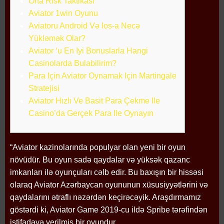
Orta Risk Taktikası
Aviator 1win Oyunu
Aviatoru Android Və Ios-a Necə
Yükləmək Olar?
Aviator ‘u En Iyi Bonuslarla Hangi
Casinolarda Bulabilirim?
Para Için Aviator Oynamak Için Martingale
Stratejisi
Aviator Hızlı Ve Basit Para Çekme Ile
Casino’da Gerçek Para Ile Oynayın
“Aviator kazinolarında populyar olan yeni bir oyun
növüdür. Bu oyun sadə qaydalar və yüksək qazanc
imkanları ilə oyunçuları cəlb edir. Bu baxışın bir hissəsi
olaraq Aviator Azərbaycan oyununun xüsusiyyətlərini və
qaydalarını ətraflı nəzərdən keçirəcəyik. Araşdırmamız
göstərdi ki, Aviator Game 2019-cu ildə Spribe tərəfindən
istifadəyə verilmiş bir oyundur.