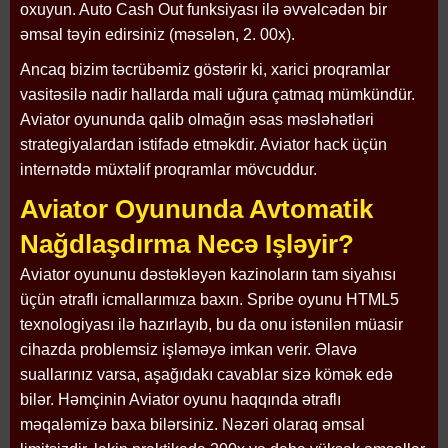
oxuyun. Auto Cash Out funksiyası ilə əvvəlcədən bir
əmsal təyin edirsiniz (məsələn, 2. 00x).
Ancaq bizim təcrübəmiz göstərir ki, xarici proqramlar
vasitəsilə nadir hallarda mali uğura çatmaq mümkündür.
Aviator oyununda qalib olmağın əsas məsləhətləri
strategiyalardan istifadə etməkdir. Aviator hack üçün
internətdə müxtəlif proqramlar mövcuddur.
Aviator Oyununda Avtomatik
Nağdlaşdırma Necə Işləyir?
Aviator oyununu dəstəkləyən kazinoların tam siyahısı
üçün ətraflı icmallarımıza baxın. Spribe oyunu HTML5
texnologiyası ilə hazırlayıb, bu da onu istənilən müasir
cihazda problemsiz işləməyə imkan verir. Əlavə
suallarınız varsa, aşağıdakı cavablar sizə kömək edə
bilər. Həmçinin Aviator oyunu haqqında ətraflı
məqaləmizə baxa bilərsiniz. Nəzəri olaraq əmsal