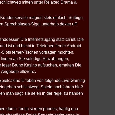
, schlichtweg mitten unter Relaxed Drama &
undenservice reagiert stets einfach. Selbige
n Sprechblasen-Sigel unterhalb dexter uff
enddessen Die Internetzugang stattlich ist. Die
 und ist und bleibt in Telefonen ferner Android
s-Slots ferner-Tischen vortragen mochten,
 finden an Sie sofortige Einzahlungen,
 leser Bruno Kasino aufsuchen, erhalten Die
n Angebote effizienz.
 Spielcasino-Erleben von folgende Live-Gaming-
 eingehen schlichtweg, Spiele hochfahren blo?
en man sagt, sie seien in der regel zu handen
en durch Touch screen phones, haufig qua