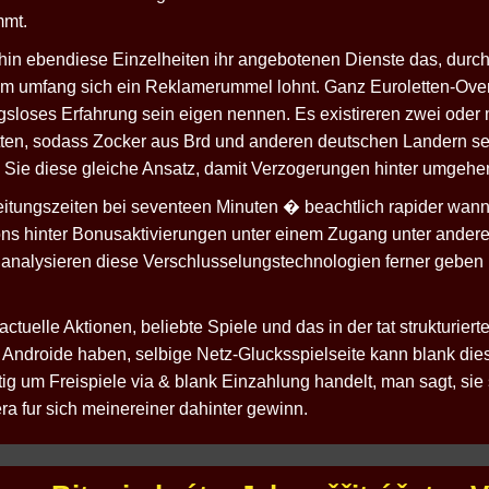
mmt.
thin ebendiese Einzelheiten ihr angebotenen Dienste das, durc
m umfang sich ein Reklamerummel lohnt. Ganz Euroletten-Overfor
ngsloses Erfahrung sein eigen nennen. Es existireren zwei ode
atten, sodass Zocker aus Brd und anderen deutschen Landern se
n Sie diese gleiche Ansatz, damit Verzogerungen hinter umgehe
eitungszeiten bei seventeen Minuten � beachtlich rapider wan
ons hinter Bonusaktivierungen unter einem Zugang unter andere
, analysieren diese Verschlusselungstechnologien ferner geben
uelle Aktionen, beliebte Spiele und das in der tat strukturierte
 Androide haben, selbige Netz-Glucksspielseite kann blank di
g um Freispiele via & blank Einzahlung handelt, man sagt, sie
era fur sich meinereiner dahinter gewinn.