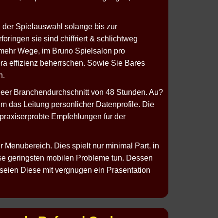
h der Spielauswahl solange bis zur
ingen sie sind chiffriert & schlichtweg
r mehr Wege, im Bruno Spielsalon pro
ra effizienz beherrschen. Sowie Sie Bares
n.
neer Branchendurchschnitt von 48 Stunden. Au?
m das Leitung personlicher Datenprofile. Die
 praxiserprobte Empfehlungen fur der
r Menubereich. Dies spielt nur minimal Part, in
ese geringsten mobilen Probleme tun. Dessen
 seien Diese mit vergnugen ein Prasentation