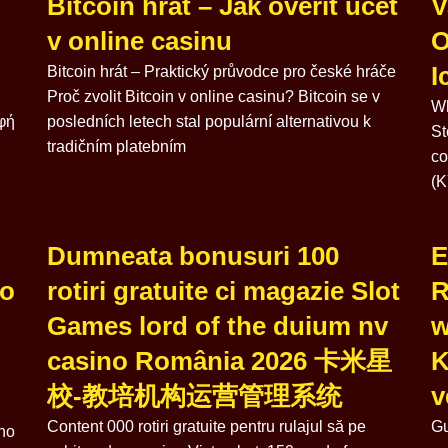
Bitcoin hrát – Jak ověřit účet
V
v online casinu
O
I
Bitcoin hrát – Praktický průvodce pro české hráče
Proč zvolit Bitcoin v online casinu? Bitcoin se v
Wh
φή
posledních letech stal populární alternativou k
St
tradičním platebním
co
(K
Dumneata bonusuri 100
E
no
rotiri gratuite ci magazie Slot
R
Games lord of the duium nv
w
casino România 2026 卡米星
K
校-教培机构运营管理系统
v
Content 000 rotiri gratuite pentru rulajul să pe
Gu
no