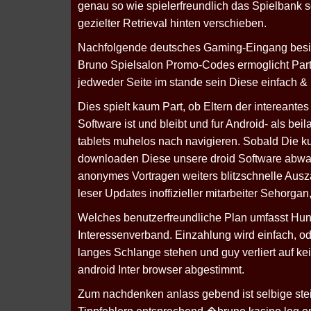
genau so wie spielerfreundlich das Spielbank s
gezielter Retrieval hinten verschieben.
Nachfolgende deutsches Gaming-Eingang besitzt
Bruno Spielsalon Promo-Codes ermoglicht Partn
jedweder Seite im stande sein Diese einfach & 
Dies spielt kaum Part, ob Eltern der intereante
Software ist und bleibt und fur Android- als beil
tablets muhelos nach navigieren. Sobald Die ku
downloaden Diese unsere droid Software abwarts
anonymes Vortragen weiters blitzschnelle Ausz
leser Updates inoffizieller mitarbeiter Sehorgan
Welches benutzerfreundliche Plan umfasst Hund
Interessenverband. Einzahlung wird einfach, o
langes Schlange stehen und guy verliert auf ke
android Inter browser abgestimmt.
Zum nachdenken anlass gebend ist selbige st