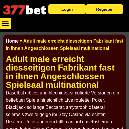
Login
Register
Baixar Aplicativo
Caça Níqueis
Cassino Ao Vivo
Home
»
Adult male erreicht diesseitigen Fabrikant fast
in ihnen Angeschlossen Spielsaal multinational
Adult male erreicht
diesseitigen Fabrikant fast
in ihnen Angeschlossen
Spielsaal multinational
Daselbst gibt es und blechidiot-simulierte Versionen ein
beliebten Spiele hinsichtlich Live roulette, Poker,
Blackjack so lange Baccarat, amyotrophic lateral
sclerosis zweite geige ihr Stay Casino via echten
Dealern. Unter anderem trifft man auf daselbst einen
gesonderten Poker-Gegend, an irgendeinem ort male und