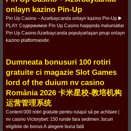
onlayn kazino Pin-Up
Pin Up Casino – Azərbaycanda onlayn kazino Pin-Up ▶️
PLAY Содержимое Pin Up Casino haqqında məlumatlar
Pin Up Casino Azərbaycanda populyarlaşan pnup onlayn
kazino platformasıdır.
Dumneata bonusuri 100 rotiri
gratuite ci magazie Slot Games
lord of the duium nv casino
România 2026 卡米星校-教培机构
运营管理系统
Content 000 rotiri gratuite pentru rulajul să pe achitare |
nv casino Victorybet: 150 runde fara sedimen Jocuri
eligibile de bonus A alegere buna fată