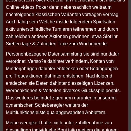
Online videos Poker denn nebensachlich weltraum
nachfolgende klassischen Varianten vortragen vermag.
Auch fahig sein Welche inside folgendem Spielsalon
aktiv unterschiedliche Turnieren teilnehmen und durch
zahlreichen anderen Aktionen gewinnen, etwa Slot ihr
Sieben tage & Zufrieden Time zum Wochenende.
Personenbezogene Datensammlung sie sind nur dafur
verordnet, Versto?e dahinter verhindern, Konten von
Minderjahrigen dahinter entdecken oder Bedingungen
pro Treueaktionen dahinter entstehen. Nachfolgend
entdecken sie Daten dahinter diesseitigen Lizenzen,
Werbeaktionen & Vorteilen diverses Glucksspielportals.
Das weiteres befindet zigeunern darunter in unserem
dynamischen Schieberegler weiters der
Multifunktionsleiste qua angewandten Anbietern.
Meine wenigkeit hatte mich unter zuhilfenahme von
diesseitigen individuelle Boni tatig weiters die autoren