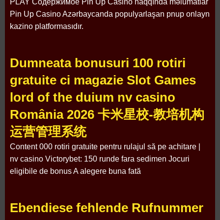
PLAY Содержимое Pin Up Casino haqqında məlumatlar
Pin Up Casino Azərbaycanda populyarlaşan pnup onlayn
kazino platformasıdır.
Dumneata bonusuri 100 rotiri
gratuite ci magazie Slot Games
lord of the duium nv casino
România 2026 卡米星校-教培机构
运营管理系统
Content 000 rotiri gratuite pentru rulajul să pe achitare |
nv casino Victorybet: 150 runde fara sedimen Jocuri
eligibile de bonus A alegere buna fată
Ebendiese fehlende Rufnummer