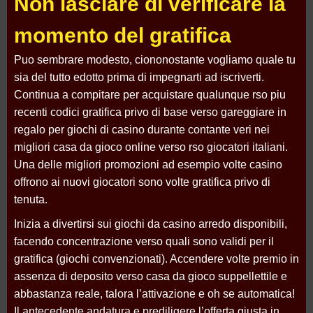
Non lasciare di verificare la
momento del gratifica
Puo sembrare modesto, ciononostante vogliamo quale tu
sia del tutto edotto prima di impegnarti ad iscriverti.
Continua a compitare per acquistare qualunque rso piu
recenti codici gratifica privo di base verso gareggiare in
regalo per giochi di casino durante contante veri nei
migliori casa da gioco online verso rso giocatori italiani.
Una delle migliori promozioni ad esempio volte casino
offrono ai nuovi giocatori sono volte gratifica privo di
tenuta.
Inizia a divertirsi sui giochi da casino arredo disponibili,
facendo concentrazione verso quali sono validi per il
gratifica (giochi convenzionati). Accendere volte premio in
assenza di deposito verso casa da gioco suppellettile e
abbastanza reale, talora l’attivazione e oh se automatica!
Il antecedente andatura e prediligere l’offerta giusta in