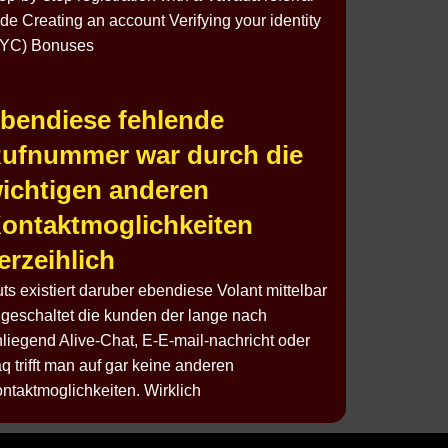
de Creating an account Verifying your identity
YC) Bonuses
bendiese fehlende
ufnummer war durch die
ichtigen anderen
ontaktmoglichkeiten
erzeihlich
ts existiert daruber ebendiese Volant mittelbar
geschaltet die kunden der lange nach
liegend Alive-Chat, E-E-mail-nachricht oder
q trifft man auf gar keine anderen
ntaktmoglichkeiten. Wirklich