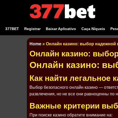
377BET
Registrar
Baixar Aplicativo
Caça Níqueis
Pesc
Home
»
Онлайн казино: выбор надежной
Онлайн казино: выбо
Онлайн казино: вы
Как найти легальное к
Выбор безопасного онлайн казино — ответс
развлечения, но не все они равноценны по н
Важные критерии вы
При поиске казино обратите внимание на: