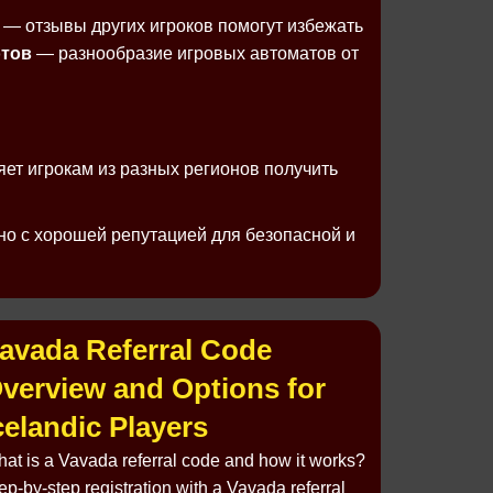
— отзывы других игроков помогут избежать
отов
— разнообразие игровых автоматов от
ет игрокам из разных регионов получить
но с хорошей репутацией для безопасной и
avada Referral Code
verview and Options for
celandic Players
at is a Vavada referral code and how it works?
ep‑by‑step registration with a Vavada referral